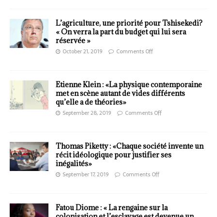
L’agriculture, une priorité pour Tshisekedi?
« On verra la part du budget qui lui sera
réservée »
October 21, 2019
Comments Off
Etienne Klein : «La physique contemporaine
met en scène autant de vides différents
qu’elle a de théories»
September 28, 2019
Comments Off
Thomas Piketty : «Chaque société invente un
récit idéologique pour justifier ses
inégalités»
September 17, 2019
Comments Off
Fatou Diome : « La rengaine sur la
colonisation et l’esclavage est devenue un