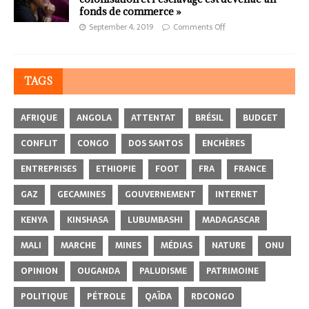
fonds de commerce »
September 4, 2019
Comments Off
TAGS
AFRIQUE
ANGOLA
ATTENTAT
BRÉSIL
BUDGET
CONFLIT
CONGO
DOS SANTOS
ENCHÈRES
ENTREPRISES
ETHIOPIE
FOOT
FRA
FRANCE
GAZ
GECAMINES
GOUVERNEMENT
INTERNET
KENYA
KINSHASA
LUBUMBASHI
MADAGASCAR
MALI
MARCHE
MINES
MÉDIAS
NATURE
ONU
OPINION
OUGANDA
PALUDISME
PATRIMOINE
POLITIQUE
PÉTROLE
QAÏDA
RDCONGO