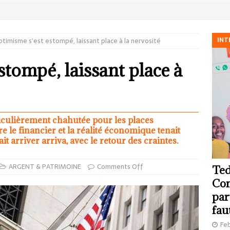
INT
ptimisme s’est estompé, laissant place à la nervosité
stompé, laissant place à
ticulièrement chahutée pour les places
tre le financier et la réalité économique tenait
it arriver arriva, avec le retour des craintes.
ARGENT & PATRIMOINE
Comments Off
Ted
Com
par
fau
Feb