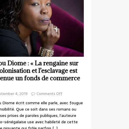
ou Diome : « La rengaine sur
colonisation et l’esclavage est
enue un fonds de commerce
ptember 4, 2019
Comments Off
 Diome écrit comme elle parle, avec fougue
nsibilité. Que ce soit dans ses romans ou
ses prises de paroles publiques, l’auteure
o-sénégalaise use avec habileté de cette
e piquante qui frôle parfois
[…]