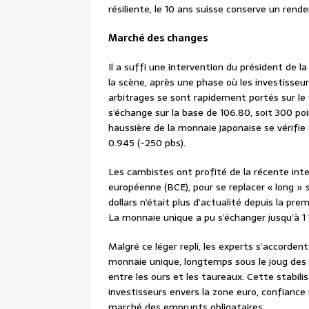
résiliente, le 10 ans suisse conserve un re
Marché des changes
Il a suffi une intervention du président de 
la scène, après une phase où les investisseu
arbitrages se sont rapidement portés sur le
s’échange sur la base de 106.80, soit 300 po
haussière de la monnaie japonaise se vérifie 
0.945 (-250 pbs).
Les cambistes ont profité de la récente int
européenne (BCE), pour se replacer « long » 
dollars n’était plus d’actualité depuis la p
La monnaie unique a pu s’échanger jusqu’à 1 
Malgré ce léger repli, les experts s’accorden
monnaie unique, longtemps sous le joug des v
entre les ours et les taureaux. Cette stabili
investisseurs envers la zone euro, confiance 
marché des emprunts obligataires.