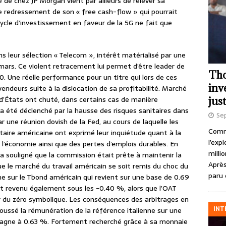
de chez JP Morgan vient par ailleurs de relever sa
e redressement de son « free cash-flow » qui pourrait
 cycle d’investissement en faveur de la 5G ne fait que
ans leur sélection « Telecom », intérêt matérialisé par une
mars. Ce violent retracement lui permet d’être leader de
Tho
0. Une réelle performance pour un titre qui lors de ces
inv
endeurs suite à la dislocation de sa profitabilité. Marché
 d’États ont chuté, dans certains cas de manière
just
e a été déclenché par la hausse des risques sanitaires dans
Se
r une réunion dovish de la Fed, au cours de laquelle les
Comme
taire américaine ont exprimé leur inquiétude quant à la
l’exp
de l’économie ainsi que des pertes d’emplois durables. En
milli
, a souligné que la commission était prête à maintenir la
Après
e le marché du travail américain se soit remis du choc du
paru 
e sur le Tbond américain qui revient sur une base de 0.69
t revenu également sous les -0.40 %, alors que l’OAT
r du zéro symbolique. Les conséquences des arbitrages en
INT
ussé la rémunération de la référence italienne sur une
Espagne à 0.63 %. Fortement recherché grâce à sa monnaie