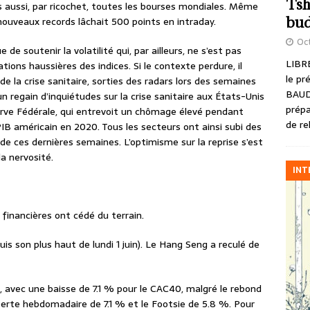
Tsh
is aussi, par ricochet, toutes les bourses mondiales. Même
bud
nouveaux records lâchait 500 points en intraday.
Oct
 de soutenir la volatilité qui, par ailleurs, ne s’est pas
LIBRE
ions haussières des indices. Si le contexte perdure, il
le pr
de la crise sanitaire, sorties des radars lors des semaines
BAUD
n regain d’inquiétudes sur la crise sanitaire aux États-Unis
prépa
rve Fédérale, qui entrevoit un chômage élevé pendant
de re
IB américain en 2020. Tous les secteurs ont ainsi subi des
de ces dernières semaines. L’optimisme sur la reprise s’est
a nervosité.
INT
 financières ont cédé du terrain.
uis son plus haut de lundi 1 juin). Le Hang Seng a reculé de
.
s, avec une baisse de 7.1 % pour le CAC40, malgré le rebond
perte hebdomadaire de 7.1 % et le Footsie de 5.8 %. Pour