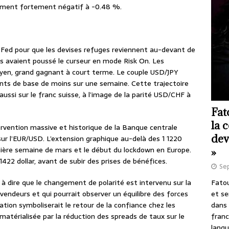
ndement fortement négatif à -0.48 %.
la Fed pour que les devises refuges reviennent au-devant de
rs avaient poussé le curseur en mode Risk On. Les
 yen, grand gagnant à court terme. Le couple USD/JPY
ints de base de moins sur une semaine. Cette trajectoire
aussi sur le franc suisse, à l’image de la parité USD/CHF à
Fat
la 
ervention massive et historique de la Banque centrale
dev
sur l’EUR/USD. L’extension graphique au-delà des 1 1220
remière semaine de mars et le début du lockdown en Europe.
»
1422 dollar, avant de subir des prises de bénéfices.
Se
Fatou
t à dire que le changement de polarité est intervenu sur la
et se
endeurs et qui pourrait observer un équilibre des forces
dans 
sation symboliserait le retour de la confiance chez les
franc
matérialisée par la réduction des spreads de taux sur le
langu