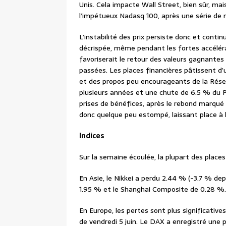
Unis. Cela impacte Wall Street, bien sûr, ma
l’impétueux Nadasq 100, après une série de 
L’instabilité des prix persiste donc et continue
décrispée, même pendant les fortes accélérat
favoriserait le retour des valeurs gagnantes 
passées. Les places financières pâtissent d’u
et des propos peu encourageants de la Rése
plusieurs années et une chute de 6.5 % du P
prises de bénéfices, après le rebond marqué 
donc quelque peu estompé, laissant place à l
Indices
Sur la semaine écoulée, la plupart des places
En Asie, le Nikkei a perdu 2.44 % (-3.7 % dep
1.95 % et le Shanghai Composite de 0.28 %
En Europe, les pertes sont plus significative
de vendredi 5 juin. Le DAX a enregistré une 