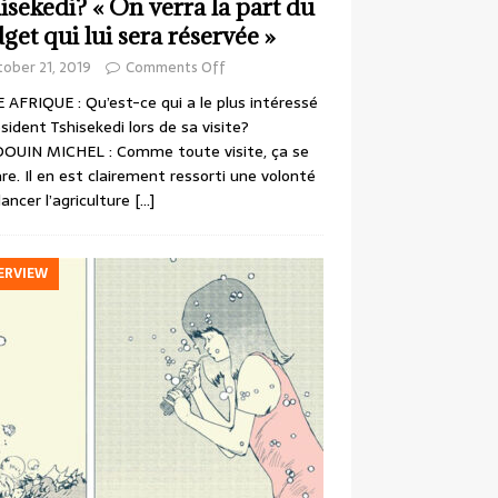
isekedi? « On verra la part du
get qui lui sera réservée »
ober 21, 2019
Comments Off
 AFRIQUE : Qu’est-ce qui a le plus intéressé
ésident Tshisekedi lors de sa visite?
OUIN MICHEL : Comme toute visite, ça se
re. Il en est clairement ressorti une volonté
lancer l’agriculture
[…]
ERVIEW