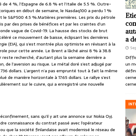
é de 4 %, l’Espagne de 6.8 % et l’Italie de 5.5 %. Outre-
storiques en début de semaine, le Nasdaq100 a perdu 1 %
Eti
t le S&P500 4.5 %.Matières premières. Les prix du pétrole
con
is par des prises de bénéfices et par les craintes d’un
aut
onde vague de Covid-19. La hausse des stocks de brut
céléré ce mouvement de baisse, éclipsant les dernières
a d
rgie (EIA), qui s’est montrée plus optimiste en révisant à la
Se
ole pour cette année. Le Brent a lâché ainsi 8 % à 38.8
Diffi
or reste recherché, d’autant plus la semaine dernière a
un m
, de l’aversion au risque. Le métal doré s’est adjugé par
défin
 736 dollars. L’argent n’a pas emprunté tout à fait la même
cerne
lué de manière horizontale à 17.65 dollars. Le rallye s’est
cerne
ulièrement sur le cuivre, qui a enregistré une nouvelle
INT
 déconfinement, sans qu’il y ait une annonce sur Nokia Oyj.
ndre connaissance du contrat passé avec l’opérateur
 ou que la société finlandaise avait modernisé le réseau de