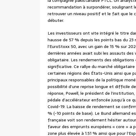
la compagnie pakistanaise PTCL. Un analyste 
recommandation à surpondérer, soulignant l
retrouver un niveau positif et le fait que le
débuter.
Les investisseurs ont vite intégré le titre d
hausse de 57 % depuis les points bas du 23 
l’EuroStoxx 50, avec un gain de 15 % sur 202
dernières années avait subi les assauts des v
obligataire. Les rendements des obligations
significative. Ce rallye du marché obligatair
certaines régions des États-Unis ainsi que pa
principaux responsables de la politique moné
possibilité d’une reprise longue et difficile 
réponse, Powell, le président de l’institution
pédale d’accélérateur enfoncée jusqu’à ce qu
Covid-19. La baisse de rendement se confirm
% (-10 points de base). Le Bund allemand es
française voit son rendement hésiter autou
faveur des emprunts européens « core » a po
zone plus élevée à 1.51 % ainsi que pour l’