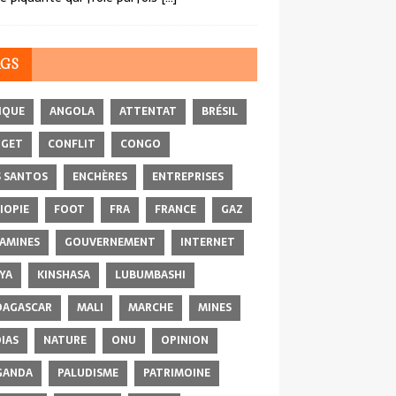
AGS
IQUE
ANGOLA
ATTENTAT
BRÉSIL
DGET
CONFLIT
CONGO
 SANTOS
ENCHÈRES
ENTREPRISES
IOPIE
FOOT
FRA
FRANCE
GAZ
AMINES
GOUVERNEMENT
INTERNET
YA
KINSHASA
LUBUMBASHI
AGASCAR
MALI
MARCHE
MINES
IAS
NATURE
ONU
OPINION
GANDA
PALUDISME
PATRIMOINE