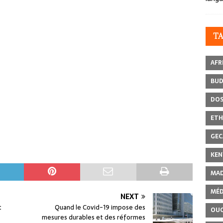
T
AFR
BU
DOS
ETH
GEC
KEN
MAD
MÉD
NEXT
t
Quand le Covid-19 impose des
OU
mesures durables et des réformes