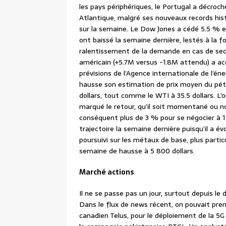
les pays périphériques, le Portugal a décroch
Atlantique, malgré ses nouveaux records hi
sur la semaine. Le Dow Jones a cédé 5.5 % e
ont baissé la semaine dernière, lestés à la fo
ralentissement de la demande en cas de sec
américain (+5.7M versus -1.8M attendu) a ac
prévisions de l’Agence internationale de l’éne
hausse son estimation de prix moyen du pétr
dollars, tout comme le WTI à 35.5 dollars. L’
marqué le retour, qu’il soit momentané ou non
conséquent plus de 3 % pour se négocier à 1
trajectoire la semaine dernière puisqu’il a évo
poursuivi sur les métaux de base, plus partic
semaine de hausse à 5 800 dollars.
Marché actions
Il ne se passe pas un jour, surtout depuis le
Dans le flux de news récent, on pouvait pre
canadien Telus, pour le déploiement de la 5G