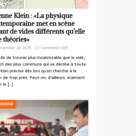
enne Klein : «La physique
temporaine met en scène
ant de vides différents qu’elle
e théories»
ptember 28, 2019
Comments Off
cile de trouver plus insaisissable que le vide,
ot des plus communs qui se dérobe à toute
ition précise dès lors qu’on cherche à le
r de trop près. Peut-on, d’ailleurs, vraiment
r le
[…]
ERVIEW