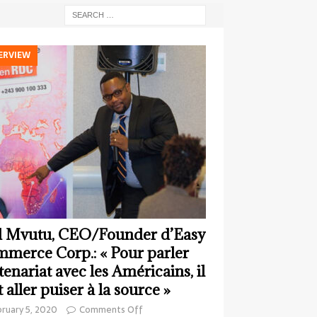
ERVIEW
 Mvutu, CEO/Founder d’Easy
merce Corp.: « Pour parler
tenariat avec les Américains, il
t aller puiser à la source »
ruary 5, 2020
Comments Off