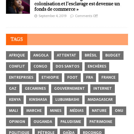
colonisation et l’esclavage est devenue un
fonds de commerce »
September 4, 2019
Comments Off
TAGS
AFRIQUE
ANGOLA
ATTENTAT
BRÉSIL
BUDGET
CONFLIT
CONGO
DOS SANTOS
ENCHÈRES
ENTREPRISES
ETHIOPIE
FOOT
FRA
FRANCE
GAZ
GECAMINES
GOUVERNEMENT
INTERNET
KENYA
KINSHASA
LUBUMBASHI
MADAGASCAR
MALI
MARCHE
MINES
MÉDIAS
NATURE
ONU
OPINION
OUGANDA
PALUDISME
PATRIMOINE
POLITIQUE
PÉTROLE
QAÏDA
RDCONGO