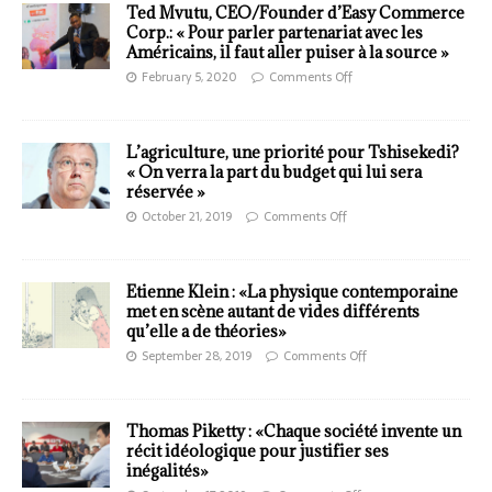
Ted Mvutu, CEO/Founder d’Easy Commerce
Corp.: « Pour parler partenariat avec les
Américains, il faut aller puiser à la source »
February 5, 2020
Comments Off
L’agriculture, une priorité pour Tshisekedi?
« On verra la part du budget qui lui sera
réservée »
October 21, 2019
Comments Off
Etienne Klein : «La physique contemporaine
met en scène autant de vides différents
qu’elle a de théories»
September 28, 2019
Comments Off
Thomas Piketty : «Chaque société invente un
récit idéologique pour justifier ses
inégalités»