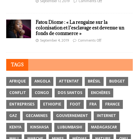
September 17, 2019
Comments Off
Fatou Diome : « La rengaine sur la
colonisation et l’esclavage est devenue un
fonds de commerce »
September 4, 2019
Comments Off
TAGS
AFRIQUE
ANGOLA
ATTENTAT
BRÉSIL
BUDGET
CONFLIT
CONGO
DOS SANTOS
ENCHÈRES
ENTREPRISES
ETHIOPIE
FOOT
FRA
FRANCE
GAZ
GECAMINES
GOUVERNEMENT
INTERNET
KENYA
KINSHASA
LUBUMBASHI
MADAGASCAR
MALI
MARCHE
MINES
MÉDIAS
NATURE
ONU