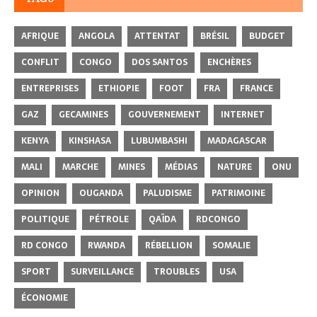
AFRIQUE
ANGOLA
ATTENTAT
BRÉSIL
BUDGET
CONFLIT
CONGO
DOS SANTOS
ENCHÈRES
ENTREPRISES
ETHIOPIE
FOOT
FRA
FRANCE
GAZ
GECAMINES
GOUVERNEMENT
INTERNET
KENYA
KINSHASA
LUBUMBASHI
MADAGASCAR
MALI
MARCHE
MINES
MÉDIAS
NATURE
ONU
OPINION
OUGANDA
PALUDISME
PATRIMOINE
POLITIQUE
PÉTROLE
QAÏDA
RDCONGO
RD CONGO
RWANDA
RÉBELLION
SOMALIE
SPORT
SURVEILLANCE
TROUBLES
USA
ÉCONOMIE