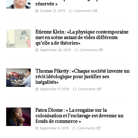
réservée »
October 21, 2019
Comments Off
Etienne Klein : «La physique contemporaine
met en scène autant de vides différents
qu’elle a de théories»
September 28, 2019
Comments Off
Thomas Piketty : «Chaque société invente un
récit idéologique pour justifier ses
inégalités»
September 17, 2019
Comments Off
Fatou Diome : « La rengaine sur la
colonisation et l’esclavage est devenue un
fonds de commerce »
September 4, 2019
Comments Off