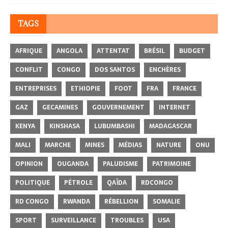
TAGS
AFRIQUE
ANGOLA
ATTENTAT
BRÉSIL
BUDGET
CONFLIT
CONGO
DOS SANTOS
ENCHÈRES
ENTREPRISES
ETHIOPIE
FOOT
FRA
FRANCE
GAZ
GECAMINES
GOUVERNEMENT
INTERNET
KENYA
KINSHASA
LUBUMBASHI
MADAGASCAR
MALI
MARCHE
MINES
MÉDIAS
NATURE
ONU
OPINION
OUGANDA
PALUDISME
PATRIMOINE
POLITIQUE
PÉTROLE
QAÏDA
RDCONGO
RD CONGO
RWANDA
RÉBELLION
SOMALIE
SPORT
SURVEILLANCE
TROUBLES
USA