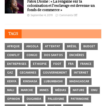
Fatou Diome : « La rengaine sur la
colonisation et l’esclavage est devenue un
fonds de commerce »
September 4, 2019
Comments Off
TAGS
AFRIQUE
ANGOLA
ATTENTAT
BRÉSIL
BUDGET
CONFLIT
CONGO
DOS SANTOS
ENCHÈRES
ENTREPRISES
ETHIOPIE
FOOT
FRA
FRANCE
GAZ
GECAMINES
GOUVERNEMENT
INTERNET
KENYA
KINSHASA
LUBUMBASHI
MADAGASCAR
MALI
MARCHE
MINES
MÉDIAS
NATURE
ONU
OPINION
OUGANDA
PALUDISME
PATRIMOINE