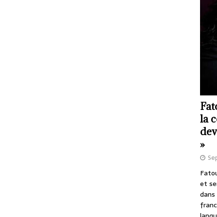
Fat
la 
dev
»
Se
Fatou
et se
dans 
franc
langu