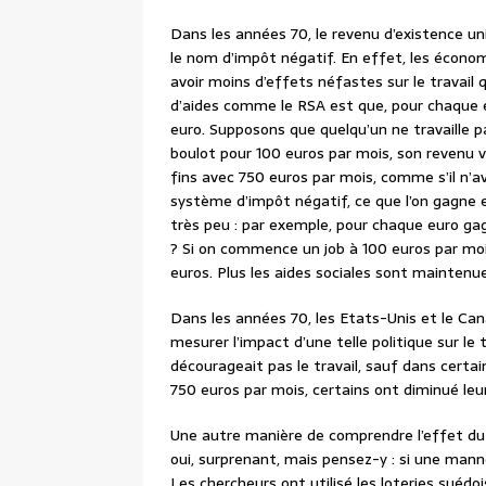
Dans les années 70, le revenu d’existence un
le nom d’impôt négatif. En effet, les économ
avoir moins d’effets néfastes sur le travail 
d’aides comme le RSA est que, pour chaque eu
euro. Supposons que quelqu’un ne travaille p
boulot pour 100 euros par mois, son revenu vi
fins avec 750 euros par mois, comme s’il n’ava
système d’impôt négatif, ce que l’on gagne en
très peu : par exemple, pour chaque euro gagn
? Si on commence un job à 100 euros par m
euros. Plus les aides sociales sont maintenue
Dans les années 70, les Etats-Unis et le Can
mesurer l’impact d’une telle politique sur le 
décourageait pas le travail, sauf dans certain
750 euros par mois, certains ont diminué leu
Une autre manière de comprendre l’effet du re
oui, surprenant, mais pensez-y : si une manne
Les chercheurs ont utilisé les loteries suédo