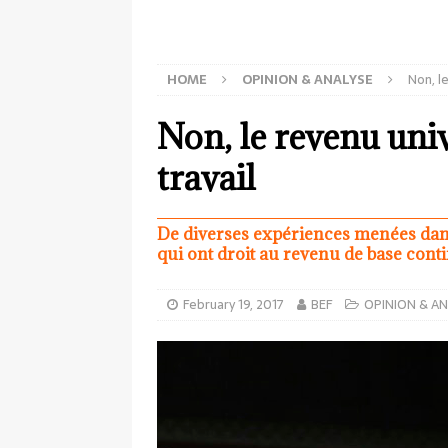
HOME
OPINION & ANALYSE
Non, l
Non, le revenu uni
travail
De diverses expériences menées dans 
qui ont droit au revenu de base conti
February 19, 2017
BEF
OPINION & AN