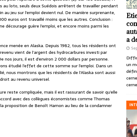
s au loto, seuls deux Suédois arrêtent de travailler pendant
in au jeu sur l’emploi devient nul. De manière surprenante,
Eti
000 euros ont travaillé moins que les autres. Conclusion :
con
ne décourage guère l’emploi, et encore moins parmi les
aut
a d
érience menée en Alaska. Depuis 1982, tous les résidents ont
Se
 revenu vient de l’argent des hydrocarbures investi par
Diffi
e nos jours, il est d’environ 2 000 dollars par personne.
un m
s étudié l’effet de cette somme sur l’emploi. Dans un
défin
lié, nous montrons que les résidents de l’Alaska sont aussi
cerne
droit au revenu universel.
cerne
e reste compliquée, mais il est rassurant de savoir qu’elle
i d’accord avec des collègues économistes comme Thomas
INT
 à la proposition de Benoît Hamon au lieu de la condamner