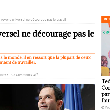
INT
e revenu universel ne décourage pas le travail
versel ne décourage pas le
le monde, il en ressort que la plupart de ceux
nuent de travailler.
ALYSE
Comments Off
Ted
Com
par
fau
Feb