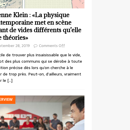
enne Klein : «La physique
temporaine met en scène
ant de vides différents qu’elle
e théories»
ptember 28, 2019
Comments Off
cile de trouver plus insaisissable que le vide,
ot des plus communs qui se dérobe à toute
ition précise dès lors qu’on cherche à le
r de trop près. Peut-on, d’ailleurs, vraiment
r le
[…]
ERVIEW