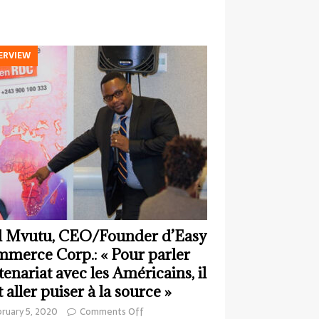
ERVIEW
 Mvutu, CEO/Founder d’Easy
merce Corp.: « Pour parler
tenariat avec les Américains, il
t aller puiser à la source »
ruary 5, 2020
Comments Off