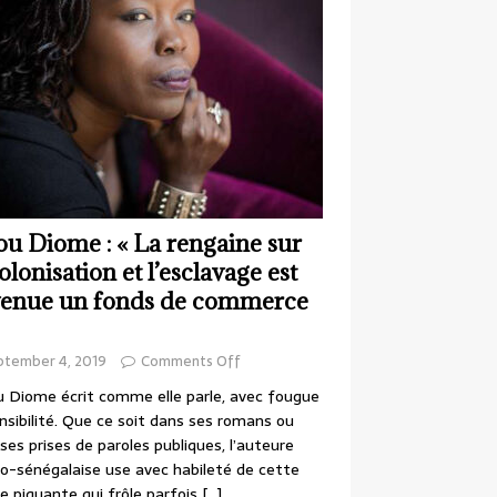
ou Diome : « La rengaine sur
colonisation et l’esclavage est
enue un fonds de commerce
ptember 4, 2019
Comments Off
 Diome écrit comme elle parle, avec fougue
nsibilité. Que ce soit dans ses romans ou
ses prises de paroles publiques, l’auteure
o-sénégalaise use avec habileté de cette
e piquante qui frôle parfois
[…]