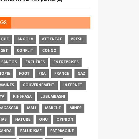
AGS
IQUE
ANGOLA
ATTENTAT
BRÉSIL
DGET
CONFLIT
CONGO
 SANTOS
ENCHÈRES
ENTREPRISES
IOPIE
FOOT
FRA
FRANCE
GAZ
AMINES
GOUVERNEMENT
INTERNET
YA
KINSHASA
LUBUMBASHI
AGASCAR
MALI
MARCHE
MINES
IAS
NATURE
ONU
OPINION
GANDA
PALUDISME
PATRIMOINE