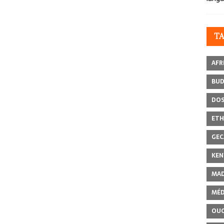
T
AFR
BU
DOS
ETH
GEC
KEN
MAD
MÉD
OU