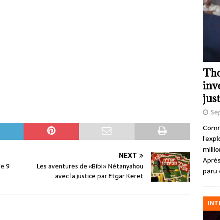
Tho
inv
just
Se
Comme
l’exp
milli
NEXT
Après
de 9
Les aventures de «Bibi» Nétanyahou
paru 
avec la justice par Etgar Keret
INT