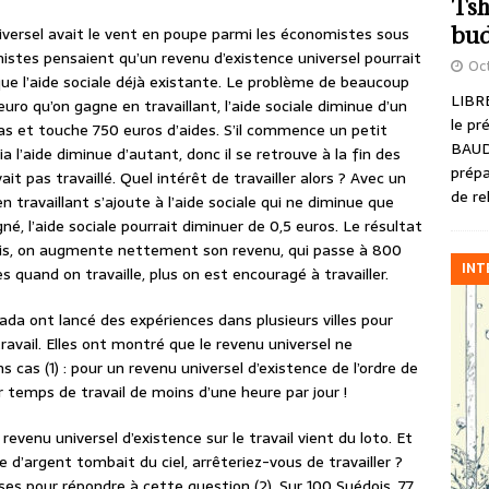
Tsh
bud
iversel avait le vent en poupe parmi les économistes sous
istes pensaient qu’un revenu d’existence universel pourrait
Oct
que l’aide sociale déjà existante. Le problème de beaucoup
LIBRE
ro qu’on gagne en travaillant, l’aide sociale diminue d’un
le pr
as et touche 750 euros d’aides. S’il commence un petit
BAUD
a l’aide diminue d’autant, donc il se retrouve à la fin des
prépa
it pas travaillé. Quel intérêt de travailler alors ? Avec un
de re
 travaillant s’ajoute à l’aide sociale qui ne diminue que
é, l’aide sociale pourrait diminuer de 0,5 euros. Le résultat
ois, on augmente nettement son revenu, qui passe à 800
INT
s quand on travaille, plus on est encouragé à travailler.
ada ont lancé des expériences dans plusieurs villes pour
travail. Elles ont montré que le revenu universel ne
s cas (1) : pour un revenu universel d’existence de l’ordre de
r temps de travail de moins d’une heure par jour !
venu universel d’existence sur le travail vient du loto. Et
 d’argent tombait du ciel, arrêteriez-vous de travailler ?
ises pour répondre à cette question (2). Sur 100 Suédois, 77