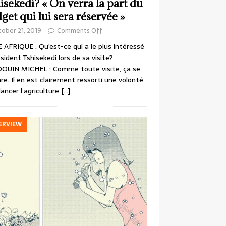
isekedi? « On verra la part du
get qui lui sera réservée »
ober 21, 2019
Comments Off
 AFRIQUE : Qu’est-ce qui a le plus intéressé
ésident Tshisekedi lors de sa visite?
OUIN MICHEL : Comme toute visite, ça se
re. Il en est clairement ressorti une volonté
lancer l’agriculture
[…]
ERVIEW