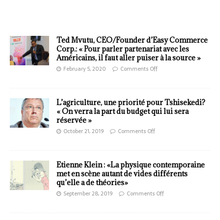
Ted Mvutu, CEO/Founder d’Easy Commerce
Corp.: « Pour parler partenariat avec les
Américains, il faut aller puiser à la source »
February 5, 2020
Comments Off
L’agriculture, une priorité pour Tshisekedi?
« On verra la part du budget qui lui sera
réservée »
October 21, 2019
Comments Off
Etienne Klein : «La physique contemporaine
met en scène autant de vides différents
qu’elle a de théories»
September 28, 2019
Comments Off