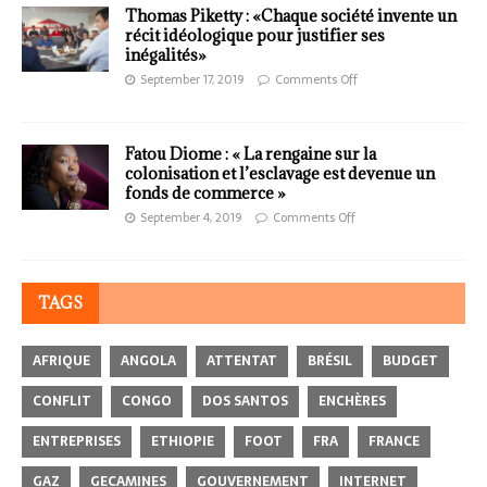
Thomas Piketty : «Chaque société invente un
récit idéologique pour justifier ses
inégalités»
September 17, 2019
Comments Off
Fatou Diome : « La rengaine sur la
colonisation et l’esclavage est devenue un
fonds de commerce »
September 4, 2019
Comments Off
TAGS
AFRIQUE
ANGOLA
ATTENTAT
BRÉSIL
BUDGET
CONFLIT
CONGO
DOS SANTOS
ENCHÈRES
ENTREPRISES
ETHIOPIE
FOOT
FRA
FRANCE
GAZ
GECAMINES
GOUVERNEMENT
INTERNET