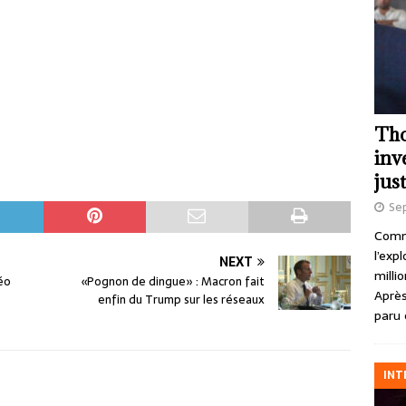
Tho
inv
just
Se
Comme
l’exp
NEXT
milli
éo
«Pognon de dingue» : Macron fait
Après
enfin du Trump sur les réseaux
paru 
INT