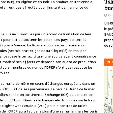
Tsh
ar jour), en Algérie et en Irak. La production iranienne a
elle n’est pas affectée pour l’instant par l’annonce du
bud
Oct
LIBRE
le pr
la Russie – sont liés par un accord de limitation de leur
BAUD
t pour but de soutenir les cours. Les pays concernés
prépa
e 22 juin à Vienne. La Russie a pour sa part maintenu
de re
des (pétrole brut et gaz naturel liquéfié) en mai par
agence russe Interfax, citant une source ayant connaissance
ait modéré ses efforts et dépassé son quota de production
INT
ucteurs membres ou non de l’OPEP n’ont pas respecté les
foulée.
a semaine dernière en cours d’échanges européens dans un
 l’OPEP et de ses partenaires. Le baril de Brent de la mer
ollars sur l’Intercontinental Exchange (ICE) de Londres, en
e lundi 11 juin. Dans les échanges électroniques sur le New
 « light sweet crude » (WTI) pour le contrat de juillet
n de l’OPEP aura lieu dans plus d’une semaine, mais les paris