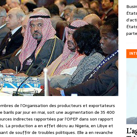
Busin
États
d’act
États
parte
INT
embres de l’Organisation des producteurs et exportateurs
e barils par jour en mai, soit une augmentation de 35 400
s sources indirectes rapportées par l’OPEP dans son rapport
és. La production a en effet décru au Nigeria, en Libye et
L’a
ant de souffrir de troubles politiques. Elle a en revanche