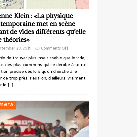
enne Klein : «La physique
temporaine met en scène
ant de vides différents qu’elle
e théories»
ptember 28, 2019
Comments Off
cile de trouver plus insaisissable que le vide,
ot des plus communs qui se dérobe à toute
ition précise dès lors qu’on cherche à le
r de trop près. Peut-on, d’ailleurs, vraiment
r le
[…]
ERVIEW