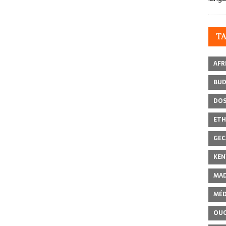
T
AFR
BU
DOS
ETH
GEC
KEN
MAD
MÉD
OU