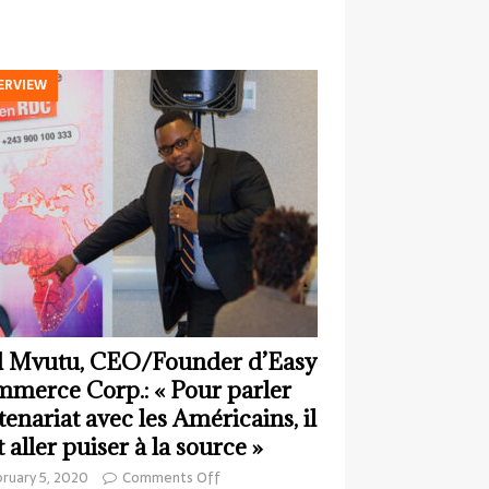
ERVIEW
 Mvutu, CEO/Founder d’Easy
merce Corp.: « Pour parler
tenariat avec les Américains, il
t aller puiser à la source »
ruary 5, 2020
Comments Off