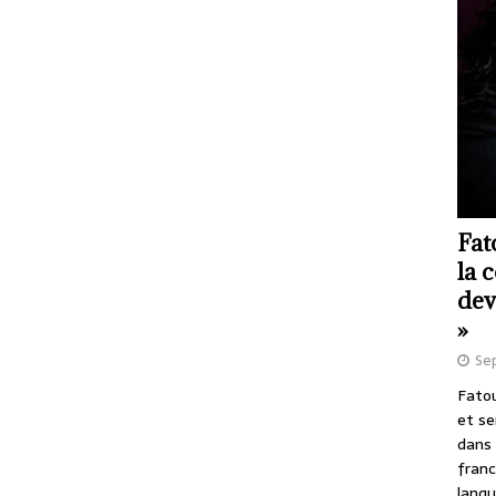
Fat
la 
dev
»
Se
Fatou
et se
dans 
franc
langu