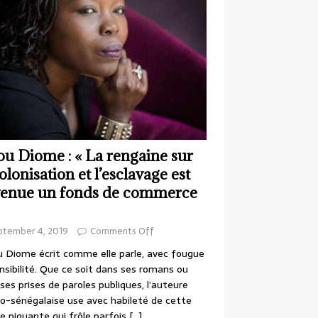
ou Diome : « La rengaine sur
colonisation et l’esclavage est
enue un fonds de commerce
ptember 4, 2019
Comments Off
 Diome écrit comme elle parle, avec fougue
nsibilité. Que ce soit dans ses romans ou
ses prises de paroles publiques, l’auteure
o-sénégalaise use avec habileté de cette
e piquante qui frôle parfois
[…]