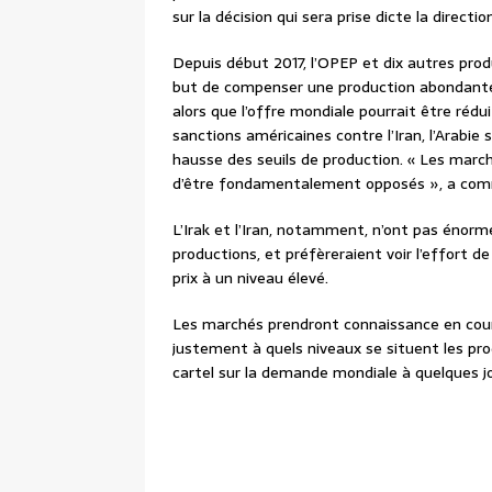
sur la décision qui sera prise dicte la direc
Depuis début 2017, l’OPEP et dix autres produ
but de compenser une production abondante d
alors que l’offre mondiale pourrait être réd
sanctions américaines contre l’Iran, l’Arabie 
hausse des seuils de production. « Les marché
d’être fondamentalement opposés », a comme
L’Irak et l’Iran, notamment, n’ont pas én
productions, et préfèreraient voir l’effort d
prix à un niveau élevé.
Les marchés prendront connaissance en cour
justement à quels niveaux se situent les pr
cartel sur la demande mondiale à quelques jo