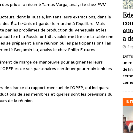
tion des prix », a résumé Tamas Varga, analyste chez PVM.
Eti
cteurs, dont la Russie, limitent leurs extractions, dans le
con
es États-Unis et garder le marché à l’équilibre. Mais
aut
uite par les problèmes de production du Venezuela et les
saoudite et la Russie ont dit vouloir mettre sur la table une
a d
s se préparent à une réunion où les participants ont l’air
Se
nté Benjamin Lu, analyste chez Phillip Futures.
Diffi
ormément de marge de manœuvre pour augmenter leurs
un m
e l’OPEP et de ses partenaires continuer pour maintenir les
défin
cerne
cerne
s de séance du rapport mensuel de l’OPEP, qui indiquera
oductions de ses membres et quelles sont les prévisions du
urs de la réunion.
INT