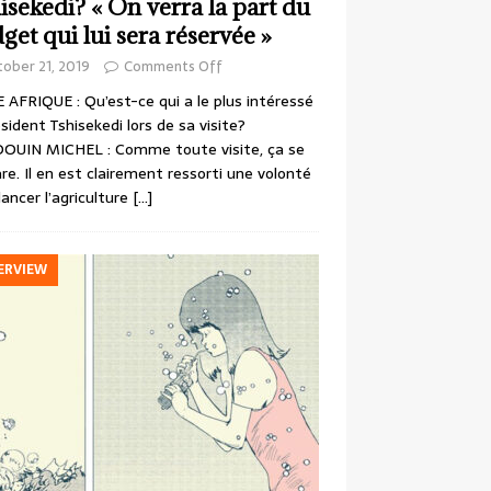
isekedi? « On verra la part du
get qui lui sera réservée »
ober 21, 2019
Comments Off
 AFRIQUE : Qu’est-ce qui a le plus intéressé
ésident Tshisekedi lors de sa visite?
OUIN MICHEL : Comme toute visite, ça se
re. Il en est clairement ressorti une volonté
lancer l’agriculture
[…]
ERVIEW