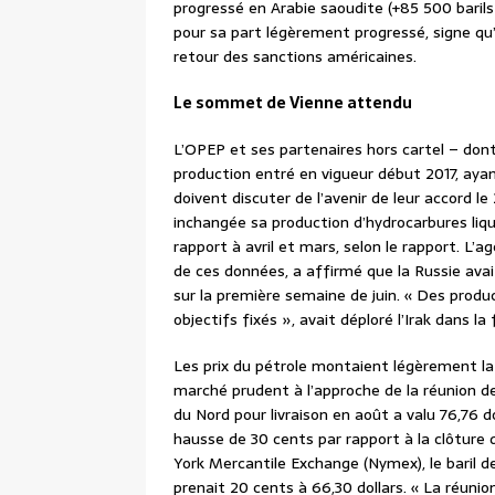
progressé en Arabie saoudite (+85 500 barils p
pour sa part légèrement progressé, signe qu’
retour des sanctions américaines.
Le sommet de Vienne attendu
L’OPEP et ses partenaires hors cartel – dont 
production entré en vigueur début 2017, ayan
doivent discuter de l’avenir de leur accord l
inchangée sa production d’hydrocarbures liqui
rapport à avril et mars, selon le rapport. L’
de ces données, a affirmé que la Russie av
sur la première semaine de juin. « Des prod
objectifs fixés », avait déploré l’Irak dans la 
Les prix du pétrole montaient légèrement l
marché prudent à l’approche de la réunion de
du Nord pour livraison en août a valu 76,76 d
hausse de 30 cents par rapport à la clôture d
York Mercantile Exchange (Nymex), le baril de
prenait 20 cents à 66,30 dollars. « La réunio