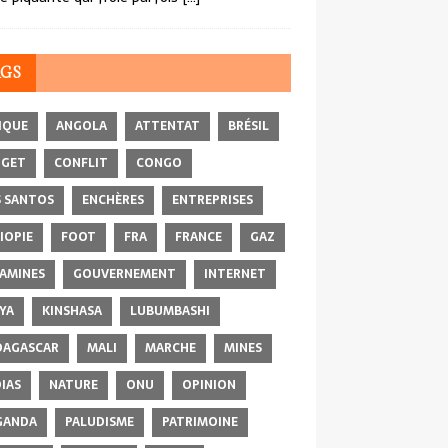
AGS
IQUE
ANGOLA
ATTENTAT
BRÉSIL
DGET
CONFLIT
CONGO
 SANTOS
ENCHÈRES
ENTREPRISES
IOPIE
FOOT
FRA
FRANCE
GAZ
AMINES
GOUVERNEMENT
INTERNET
YA
KINSHASA
LUBUMBASHI
AGASCAR
MALI
MARCHE
MINES
IAS
NATURE
ONU
OPINION
GANDA
PALUDISME
PATRIMOINE