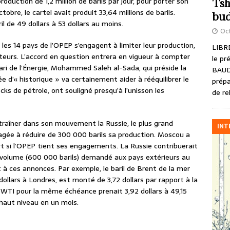
roduction de 1,2 million de barils par jour, pour porter son
Tsh
ctobre, le cartel avait produit 33,64 millions de barils.
bud
il de 49 dollars à 53 dollars au moins.
Oct
 les 14 pays de l’OPEP s’engagent à limiter leur production,
LIBRE
eurs. L’accord en question entrera en vigueur à compter
le pr
tari de l’Énergie, Mohammed Saleh al-Sada, qui préside la
BAUD
e d’« historique » va certainement aider à rééquilibrer le
prépa
ks de pétrole, ont souligné presqu’à l’unisson les
de re
traîner dans son mouvement la Russie, le plus grand
INT
agée à réduire de 300 000 barils sa production. Moscou a
ort si l’OPEP tient ses engagements. La Russie contribuerait
en volume (600 000 barils) demandé aux pays extérieurs au
à ces annonces. Par exemple, le baril de Brent de la mer
0 dollars à Londres, est monté de 3,72 dollars par rapport à la
 WTI pour la même échéance prenait 3,92 dollars à 49,15
s haut niveau en un mois.