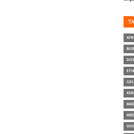
T
AFR
BU
DOS
ETH
GEC
KEN
MAD
MÉD
OU