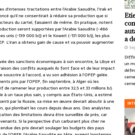
 d’intenses tractations entre l’Arabie Saoudite, l’Irak et
Eti
oncé qu’il ne consentirait à réduire sa production que si
ducteurs du cartel, faisaient de même. En pratique, notent
con
production seront supportées par l’Arabie Saoudite (-486
aut
bes unis (-139 000 b/j) et le Koweit (-131 000 b/j), les plus
a d
OPEP. L’Iran a obtenu gain de cause et va pouvoir augmenter
Se
Diffi
 levée des sanctions économiques à son encontre, la Libye et
un m
aison des conflits auxquels ils font face et de leur impact
défin
de souscrire à l’accord, a vu son adhésion à l’OPEP gelée.
cerne
ents pris par l’OPEP, fin septembre, à Alger où les
cerne
if de ramener leur production entre 32,5 et 33 millions b/j.
le à un taux plus sain, y compris aux États-Unis, a estimé
nti par la Russie, sa mise en œuvre devrait aboutir à une
INT
on, qui plombait les cours depuis deux ans. Des analystes
ation des limitations devra être surveillée de près, car
venants. Si la perspective d’un carburant plus cher ne
ttendue des prix devrait soulager les budgets des pays
 de l’OPEP, l’Arabie Saoudite en tête, avaient longtemps