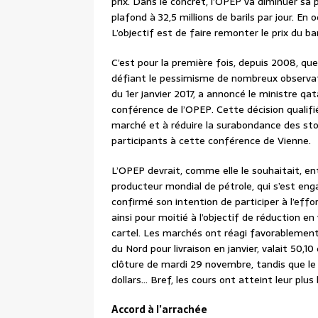
prix. Dans le concret, l’OPEP va diminuer sa p
plafond à 32,5 millions de barils par jour. En o
L’objectif est de faire remonter le prix du bar
C’est pour la première fois, depuis 2008, que
défiant le pessimisme de nombreux observat
du 1er janvier 2017, a annoncé le ministre qa
conférence de l’OPEP. Cette décision qualifié
marché et à réduire la surabondance des stoc
participants à cette conférence de Vienne.
L’OPEP devrait, comme elle le souhaitait, en
producteur mondial de pétrole, qui s’est eng
confirmé son intention de participer à l’eff
ainsi pour moitié à l’objectif de réduction 
cartel. Les marchés ont réagi favorablement 
du Nord pour livraison en janvier, valait 50,1
clôture de mardi 29 novembre, tandis que le
dollars… Bref, les cours ont atteint leur plu
Accord à l’arrachée