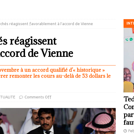
INT
archés réagissent favorablement à l’accord de Vienne
és réagissent
accord de Vienne
embre à un accord qualifié d’« historique »
rer remonter les cours au-delà de 53 dollars le
TUALITE
Comments Off
Ted
Com
par
fau
Feb