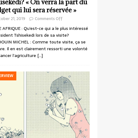
isekedi? « On verra la part du
get qui lui sera réservée »
ober 21, 2019
Comments Off
 AFRIQUE : Qu’est-ce qui a le plus intéressé
ésident Tshisekedi lors de sa visite?
OUIN MICHEL : Comme toute visite, ça se
re. Il en est clairement ressorti une volonté
lancer l’agriculture
[…]
ERVIEW