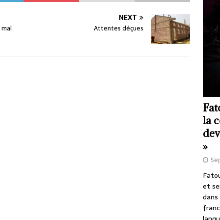
NEXT
 mal
Attentes déçues
Fat
la 
dev
»
Se
Fatou
et se
dans 
franc
langu