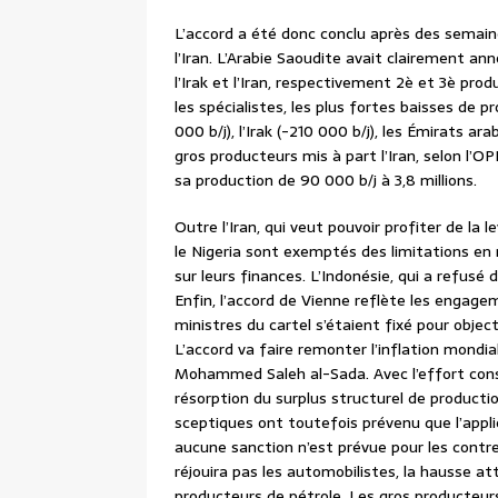
L’accord a été donc conclu après des semaines
l’Iran. L’Arabie Saoudite avait clairement ann
l’Irak et l’Iran, respectivement 2è et 3è pro
les spécialistes, les plus fortes baisses de 
000 b/j), l’Irak (-210 000 b/j), les Émirats ara
gros producteurs mis à part l’Iran, selon l’
sa production de 90 000 b/j à 3,8 millions.
Outre l’Iran, qui veut pouvoir profiter de la
le Nigeria sont exemptés des limitations en r
sur leurs finances. L’Indonésie, qui a refusé 
Enfin, l’accord de Vienne reflète les engagem
ministres du cartel s’étaient fixé pour object
L’accord va faire remonter l’inflation mondia
Mohammed Saleh al-Sada. Avec l’effort conse
résorption du surplus structurel de producti
sceptiques ont toutefois prévenu que l’applic
aucune sanction n’est prévue pour les contre
réjouira pas les automobilistes, la hausse a
producteurs de pétrole. Les gros producteurs