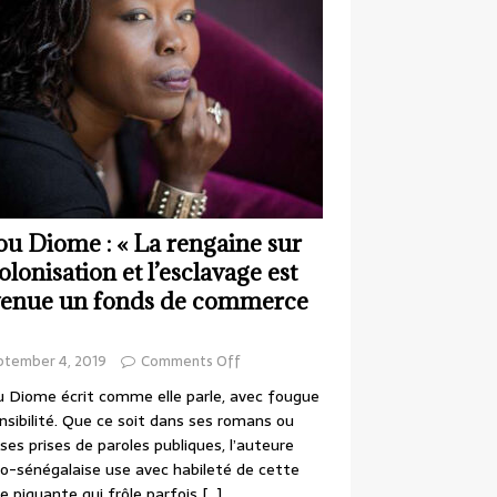
ou Diome : « La rengaine sur
colonisation et l’esclavage est
enue un fonds de commerce
ptember 4, 2019
Comments Off
 Diome écrit comme elle parle, avec fougue
nsibilité. Que ce soit dans ses romans ou
ses prises de paroles publiques, l’auteure
o-sénégalaise use avec habileté de cette
e piquante qui frôle parfois
[…]