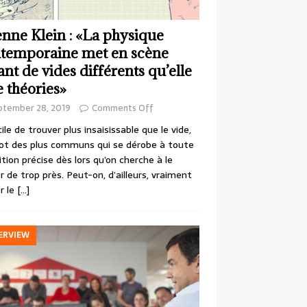
enne Klein : «La physique
temporaine met en scène
ant de vides différents qu’elle
e théories»
ptember 28, 2019
Comments Off
cile de trouver plus insaisissable que le vide,
ot des plus communs qui se dérobe à toute
ition précise dès lors qu’on cherche à le
r de trop près. Peut-on, d’ailleurs, vraiment
r le
[…]
ERVIEW