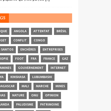
AGS
IQUE
ANGOLA
ATTENTAT
BRÉSIL
DGET
CONFLIT
CONGO
 SANTOS
ENCHÈRES
ENTREPRISES
IOPIE
FOOT
FRA
FRANCE
GAZ
AMINES
GOUVERNEMENT
INTERNET
YA
KINSHASA
LUBUMBASHI
AGASCAR
MALI
MARCHE
MINES
IAS
NATURE
ONU
OPINION
GANDA
PALUDISME
PATRIMOINE