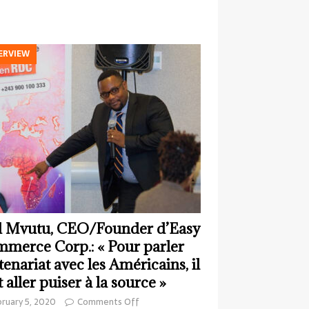
ERVIEW
 Mvutu, CEO/Founder d’Easy
merce Corp.: « Pour parler
tenariat avec les Américains, il
t aller puiser à la source »
ruary 5, 2020
Comments Off