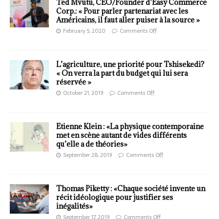
Ted Mvutu, CEO/Founder d’Easy Commerce
Corp.: « Pour parler partenariat avec les
Américains, il faut aller puiser à la source »
February 5, 2020
Comments Off
L’agriculture, une priorité pour Tshisekedi?
« On verra la part du budget qui lui sera
réservée »
October 21, 2019
Comments Off
Etienne Klein : «La physique contemporaine
met en scène autant de vides différents
qu’elle a de théories»
September 28, 2019
Comments Off
Thomas Piketty : «Chaque société invente un
récit idéologique pour justifier ses
inégalités»
September 17, 2019
Comments Off