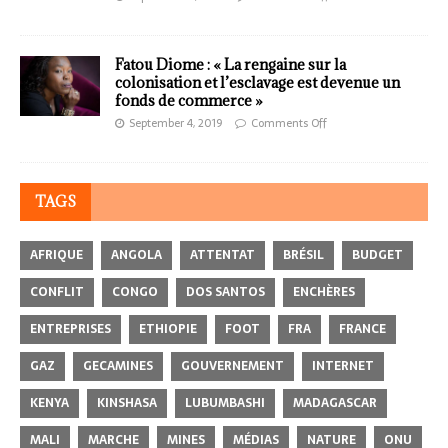
Fatou Diome : « La rengaine sur la
colonisation et l’esclavage est devenue un
fonds de commerce »
September 4, 2019
Comments Off
TAGS
AFRIQUE
ANGOLA
ATTENTAT
BRÉSIL
BUDGET
CONFLIT
CONGO
DOS SANTOS
ENCHÈRES
ENTREPRISES
ETHIOPIE
FOOT
FRA
FRANCE
GAZ
GECAMINES
GOUVERNEMENT
INTERNET
KENYA
KINSHASA
LUBUMBASHI
MADAGASCAR
MALI
MARCHE
MINES
MÉDIAS
NATURE
ONU