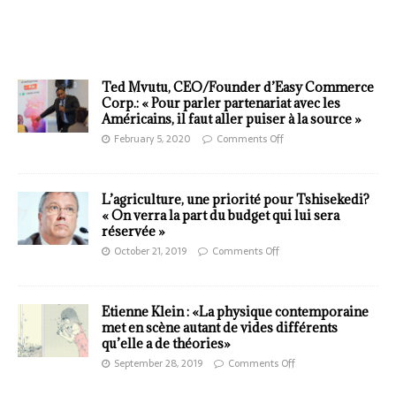
Ted Mvutu, CEO/Founder d’Easy Commerce
Corp.: « Pour parler partenariat avec les
Américains, il faut aller puiser à la source »
February 5, 2020
Comments Off
L’agriculture, une priorité pour Tshisekedi?
« On verra la part du budget qui lui sera
réservée »
October 21, 2019
Comments Off
Etienne Klein : «La physique contemporaine
met en scène autant de vides différents
qu’elle a de théories»
September 28, 2019
Comments Off