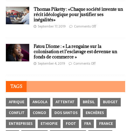
Thomas Piketty : «Chaque société invente un
récit idéologique pour justifier ses
inégalités»
September 17, 2019
Comments Off
Fatou Diome : « La rengaine sur la
colonisation et l’esclavage est devenue un
fonds de commerce »
September 4, 2019
Comments Off
TAGS
AFRIQUE
ANGOLA
ATTENTAT
BRÉSIL
BUDGET
CONFLIT
CONGO
DOS SANTOS
ENCHÈRES
ENTREPRISES
ETHIOPIE
FOOT
FRA
FRANCE