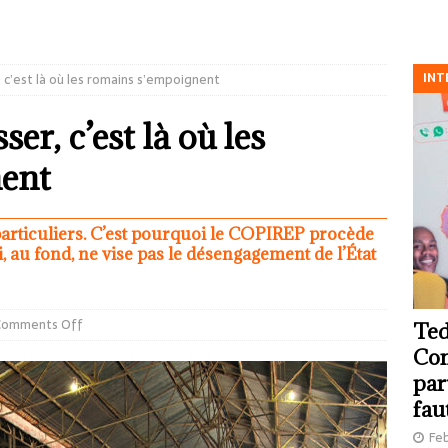
INT
, c’est là où les romains s’empoignent
ser, c’est là où les
ent
articuliers. C’est pourquoi le COPIREP procède
i, au fond, ne vise pas le désengagement de l’État
Comments Off
Ted
Com
par
fau
Feb