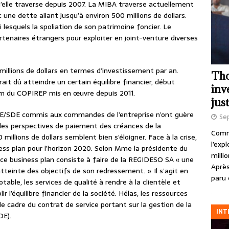
u’elle traverse depuis 2007. La MIBA traverse actuellement
c une dette allant jusqu’à environ 500 millions de dollars.
 lesquels la spoliation de son patrimoine foncier. Le
enaires étrangers pour exploiter en joint-venture diverses
illions de dollars en termes d’investissement par an.
Tho
urait dû atteindre un certain équilibre financier, début
inv
m du COPIREP mis en œuvre depuis 2011.
just
VE/SDE commis aux commandes de l’entreprise n’ont guère
Se
 les perspectives de paiement des créances de la
Comme
illions de dollars semblent bien s’éloigner. Face à la crise,
l’exp
ess plan pour l’horizon 2020. Selon Mme la présidente du
milli
, ce business plan consiste à faire de la REGIDESO SA « une
Après
tteinte des objectifs de son redressement. » Il s’agit en
paru 
otable, les services de qualité à rendre à la clientèle et
r l’équilibre financier de la société. Hélas, les ressources
e cadre du contrat de service portant sur la gestion de la
INT
DE).