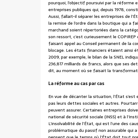
pourquoi, l’objectif poursuivi par la réforme 
entreprises publiques qui, depuis 1978, const
Aussi, fallait-il séparer les entreprises de l
la remise de l’ordre dans la boutique qui a fa
marchand soient répertoriées dans la catégo
son ressort, c’est curieusement le COPIREP q
faisant appel au Conseil permanent de la com
blocage. Les états financiers étaient ainsi ét
2009, par exemple, le bilan de la SNEL indiqu
236,817 milliards de francs, alors que ses de
dit, au moment où se faisait la transformat
La réforme au cas par cas
En vue de décanter la situation, l’État s’est
pas leurs dettes sociales et autres. Pourtant,
peuvent assurer. Certaines entreprises doivent
national de sécurité sociale (INSS) et à l’Ins
L’insolvabilité de l’État, qui est l’une des ca
problématique du passif non assurable qui a f
pensent que le temps où l’État doit tout pre