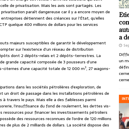
elle de privatisation. Mais les avis sont partagés. Les
a privatisation paraît dangereuse car il y a encore moyen de
Eti
s entreprises détiennent des créances sur l’État, qu’elles
con
SCTP quelque 400 millions de dollars pour les services
aut
a d
outs majeurs susceptibles de garantir le développement
Se
 compter sur l’existence d’un réseau de distribution
Diffi
pôts dont 2 dépôts-relais et 2 dépôts-terrestres. La
un m
 de grande capacité composée de 3 pousseurs d’une
défin
3
s-citernes d’une capacité totale de 12 000 m
, 27 wagons-
cerne
cerne
ipations dans les sociétés pétrolières d’exploration, de
nt un droit de passage dans les installations pétrolières de
INT
 à travers le pays. Mais elle a des faiblesses parmi
sorerie, l’insuffisance du fond de roulement, les dettes vis-
des ressources pour financer les investissements pétroliers
possède des ressources reconnues de l’ordre de 120 millions
es de plus de 2 milliards de dollars. La société dispose des