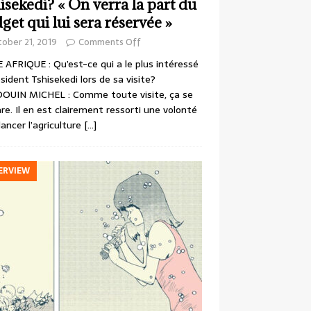
isekedi? « On verra la part du
get qui lui sera réservée »
ober 21, 2019
Comments Off
 AFRIQUE : Qu’est-ce qui a le plus intéressé
ésident Tshisekedi lors de sa visite?
OUIN MICHEL : Comme toute visite, ça se
re. Il en est clairement ressorti une volonté
lancer l’agriculture
[…]
ERVIEW