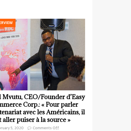
ERVIEW
 Mvutu, CEO/Founder d’Easy
merce Corp.: « Pour parler
tenariat avec les Américains, il
t aller puiser à la source »
ruary 5, 2020
Comments Off