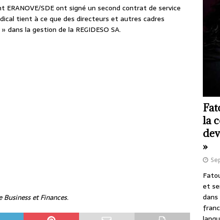
nt ERANOVE/SDE ont signé un second contrat de service
ndical tient à ce que des directeurs et autres cadres
s » dans la gestion de la REGIDESO SA.
Fat
la 
dev
»
Se
Fatou
et se
dans 
de Business et Finances.
franc
langu