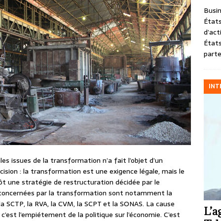
Busin
États
d’act
États
parte
INT
es issues de la transformation n’a fait l’objet d’un
ision : la transformation est une exigence légale, mais le
t une stratégie de restructuration décidée par le
 concernées par la transformation sont notamment la
a SCTP, la RVA, la CVM, la SCPT et la SONAS. La cause
L’a
t, c’est l’empiétement de la politique sur l’économie. C’est