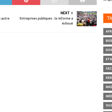
NEXT
n autre
Entreprises publiques : la réforme a
T
échoué
AFR
BU
DOS
ETH
GEC
KEN
MAD
MÉD
OU