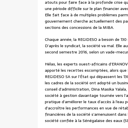
atouts pour faire face à la profonde crise q
une période difficile sur le plan financier ave
Elle fait face à de multiples problèmes parmi
gouvernement cherche actuellement des part
sections des concessions de la MIBA.
Chaque année, la REGIDESO a besoin de 130 m
D’après le syndicat, la société va mal. Elle a
second semestre 2016, selon un vade-mecu
Hélas, les experts ouest-africains d’ERANO
apporté les recettes escomptées, alors que
REGIDESO SA sur l’État qui dépassent les 130 m
les cadres de la société ont adopté un busin
conseil d’administration, Dina Masika Yalala
société à gestion davantage tournée vers l’a
pratique d’améliorer le taux d’accès à l’eau p
d’accroître les performances en vue de rétabli
financières de la société s’amenuisent dans l
société confiée à la Sénégalaise des eaux (S