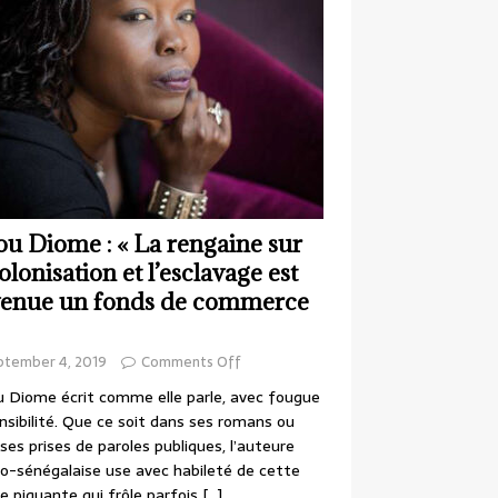
ou Diome : « La rengaine sur
colonisation et l’esclavage est
enue un fonds de commerce
ptember 4, 2019
Comments Off
 Diome écrit comme elle parle, avec fougue
nsibilité. Que ce soit dans ses romans ou
ses prises de paroles publiques, l’auteure
o-sénégalaise use avec habileté de cette
e piquante qui frôle parfois
[…]