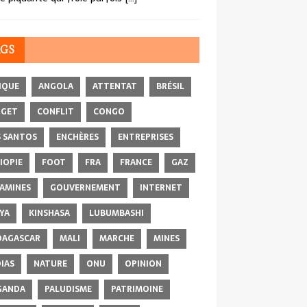
AGS
IQUE
ANGOLA
ATTENTAT
BRÉSIL
DGET
CONFLIT
CONGO
 SANTOS
ENCHÈRES
ENTREPRISES
IOPIE
FOOT
FRA
FRANCE
GAZ
AMINES
GOUVERNEMENT
INTERNET
YA
KINSHASA
LUBUMBASHI
AGASCAR
MALI
MARCHE
MINES
IAS
NATURE
ONU
OPINION
GANDA
PALUDISME
PATRIMOINE