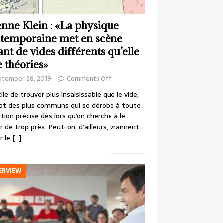
enne Klein : «La physique
temporaine met en scène
ant de vides différents qu’elle
e théories»
ptember 28, 2019
Comments Off
cile de trouver plus insaisissable que le vide,
ot des plus communs qui se dérobe à toute
ition précise dès lors qu’on cherche à le
r de trop près. Peut-on, d’ailleurs, vraiment
r le
[…]
ERVIEW