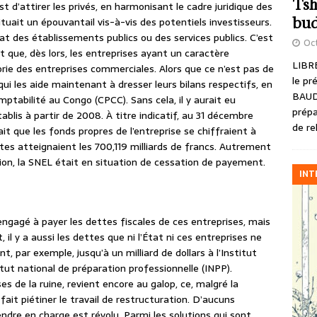
Tsh
est d’attirer les privés, en harmonisant le cadre juridique des
bud
ituait un épouvantail vis-à-vis des potentiels investisseurs.
’État des établissements publics ou des services publics. C’est
Oct
it que, dès lors, les entreprises ayant un caractère
LIBRE
rie des entreprises commerciales. Alors que ce n’est pas de
le pr
ui les aide maintenant à dresser leurs bilans respectifs, en
BAUD
ptabilité au Congo (CPCC). Sans cela, il y aurait eu
prépa
ablis à partir de 2008. À titre indicatif, au 31 décembre
de re
ait que les fonds propres de l’entreprise se chiffraient à
ttes atteignaient les 700,119 milliards de francs. Autrement
ion, la SNEL était en situation de cessation de payement.
INT
 engagé à payer les dettes fiscales de ces entreprises, mais
 il y a aussi les dettes que ni l’État ni ces entreprises ne
, par exemple, jusqu’à un milliard de dollars à l’Institut
titut national de préparation professionnelle (INPP).
uses de la ruine, revient encore au galop, ce, malgré la
ait piétiner le travail de restructuration. D’aucuns
ndre en charge est révolu. Parmi les solutions qui sont