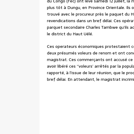
du Congo (Fec) ont levé samedi 12 juillet, la 
plus tôt à Dungu, en Province Orientale. Il
trouvé avec le procureur près le paquet du H
revendications dans un bref délai. Ces opér
parquet secondaire Charles Tambwe qu’ils ac
le district du Haut Uélé.
Ces operateurs économiques protestaient con
deux présumés voleurs de renom et ont cond
magistrat. Ces commerçants ont accusé ce m
avoir libéré ces ‘’voleurs’ arrêtés par la pop
rapporté, à l’issue de leur réunion, que le p
bref délai. En attendant, le magistrat incrim