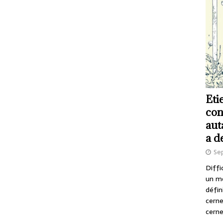
Eti
con
aut
a d
Se
Diffi
un m
défin
cerne
cerne