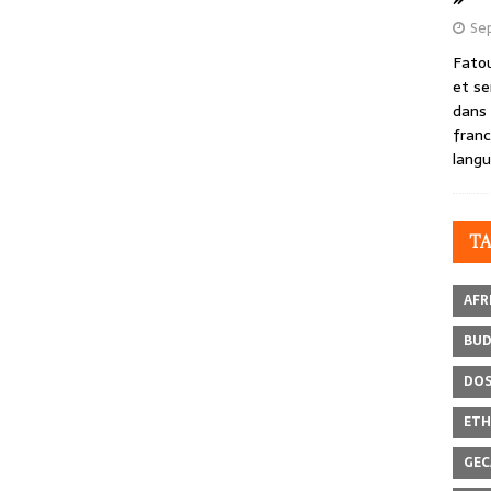
Se
Fatou
et se
dans 
franc
langu
T
AFR
BU
DOS
ETH
GEC