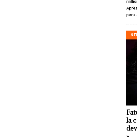
milli
Après
paru 
INT
Fat
la 
dev
»