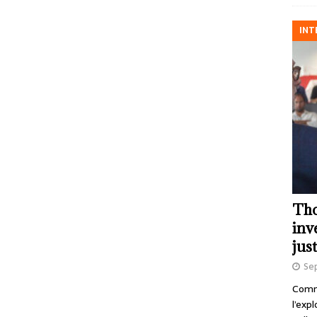
INT
Tho
inv
just
Se
Comme
l’exp