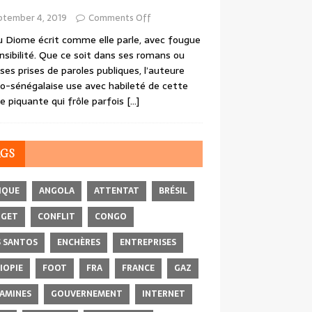
ptember 4, 2019
Comments Off
 Diome écrit comme elle parle, avec fougue
nsibilité. Que ce soit dans ses romans ou
ses prises de paroles publiques, l’auteure
o-sénégalaise use avec habileté de cette
e piquante qui frôle parfois
[…]
AGS
IQUE
ANGOLA
ATTENTAT
BRÉSIL
DGET
CONFLIT
CONGO
 SANTOS
ENCHÈRES
ENTREPRISES
IOPIE
FOOT
FRA
FRANCE
GAZ
AMINES
GOUVERNEMENT
INTERNET