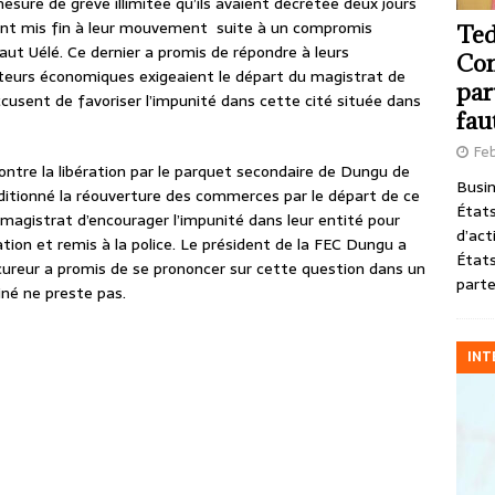
mesure de grève illimitée qu’ils avaient décrétée deux jours
s ont mis fin à leur mouvement suite à un compromis
Ted
aut Uélé. Ce dernier a promis de répondre à leurs
Com
ateurs économiques exigeaient le départ du magistrat de
par
cusent de favoriser l’impunité dans cette cité située dans
fau
Feb
tre la libération par le parquet secondaire de Dungu de
Busin
itionné la réouverture des commerces par le départ de ce
États
agistrat d’encourager l’impunité dans leur entité pour
d’act
ulation et remis à la police. Le président de la FEC Dungu a
États
rocureur a promis de se prononcer sur cette question dans un
parte
iné ne preste pas.
INT