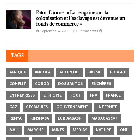
Fatou Diome : « La rengaine sur la
colonisation et l’esclavage est devenue un
fonds de commerce »
September 4, 2019
Comments Off
TAGS
AFRIQUE
ANGOLA
ATTENTAT
BRÉSIL
BUDGET
CONFLIT
CONGO
DOS SANTOS
ENCHÈRES
ENTREPRISES
ETHIOPIE
FOOT
FRA
FRANCE
GAZ
GECAMINES
GOUVERNEMENT
INTERNET
KENYA
KINSHASA
LUBUMBASHI
MADAGASCAR
MALI
MARCHE
MINES
MÉDIAS
NATURE
ONU