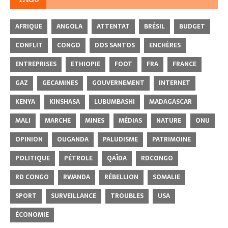
AFRIQUE
ANGOLA
ATTENTAT
BRÉSIL
BUDGET
CONFLIT
CONGO
DOS SANTOS
ENCHÈRES
ENTREPRISES
ETHIOPIE
FOOT
FRA
FRANCE
GAZ
GECAMINES
GOUVERNEMENT
INTERNET
KENYA
KINSHASA
LUBUMBASHI
MADAGASCAR
MALI
MARCHE
MINES
MÉDIAS
NATURE
ONU
OPINION
OUGANDA
PALUDISME
PATRIMOINE
POLITIQUE
PÉTROLE
QAÏDA
RDCONGO
RD CONGO
RWANDA
RÉBELLION
SOMALIE
SPORT
SURVEILLANCE
TROUBLES
USA
ÉCONOMIE