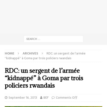
HOME
ARCHIVES
RDC: un sergent de l’armée
“kidnappé” à Goma par trois policiers rwandais
RDC: un sergent de l’armée
“kidnappé” à Goma par trois
policiers rwandais
September 16, 2013
BEF
Comments Off