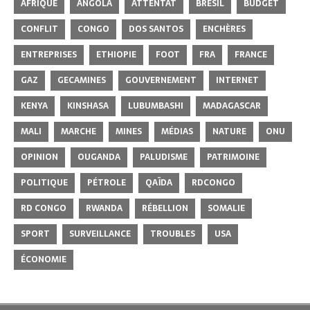
AFRIQUE
ANGOLA
ATTENTAT
BRÉSIL
BUDGET
CONFLIT
CONGO
DOS SANTOS
ENCHÈRES
ENTREPRISES
ETHIOPIE
FOOT
FRA
FRANCE
GAZ
GECAMINES
GOUVERNEMENT
INTERNET
KENYA
KINSHASA
LUBUMBASHI
MADAGASCAR
MALI
MARCHE
MINES
MÉDIAS
NATURE
ONU
OPINION
OUGANDA
PALUDISME
PATRIMOINE
POLITIQUE
PÉTROLE
QAÏDA
RDCONGO
RD CONGO
RWANDA
RÉBELLION
SOMALIE
SPORT
SURVEILLANCE
TROUBLES
USA
ÉCONOMIE