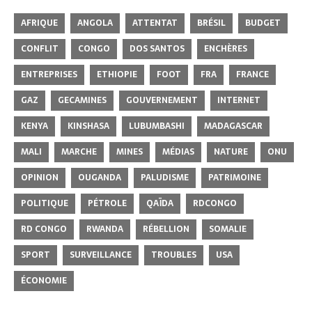
AFRIQUE
ANGOLA
ATTENTAT
BRÉSIL
BUDGET
CONFLIT
CONGO
DOS SANTOS
ENCHÈRES
ENTREPRISES
ETHIOPIE
FOOT
FRA
FRANCE
GAZ
GECAMINES
GOUVERNEMENT
INTERNET
KENYA
KINSHASA
LUBUMBASHI
MADAGASCAR
MALI
MARCHE
MINES
MÉDIAS
NATURE
ONU
OPINION
OUGANDA
PALUDISME
PATRIMOINE
POLITIQUE
PÉTROLE
QAÏDA
RDCONGO
RD CONGO
RWANDA
RÉBELLION
SOMALIE
SPORT
SURVEILLANCE
TROUBLES
USA
ÉCONOMIE