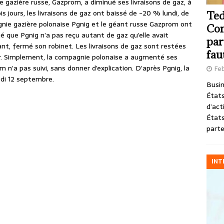
 gazière russe, Gazprom, a diminué ses livraisons de gaz, à
ois jours, les livraisons de gaz ont baissé de -20 % lundi, de
Ted
ie gazière polonaise Pgnig et le géant russe Gazprom ont
Com
mé que Pgnig n’a pas reçu autant de gaz qu’elle avait
par
, fermé son robinet. Les livraisons de gaz sont restées
fau
our. Simplement, la compagnie polonaise a augmenté ses
a pas suivi, sans donner d’explication. D’après Pgnig, la
Feb
edi 12 septembre.
Busin
États
d’act
États
parte
INT