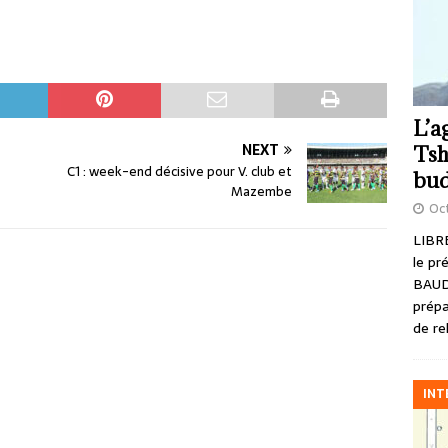
L’a
NEXT
Tsh
C1 : week-end décisive pour V. club et
bud
Mazembe
Oct
LIBRE
le pr
BAUD
prépa
de re
INT