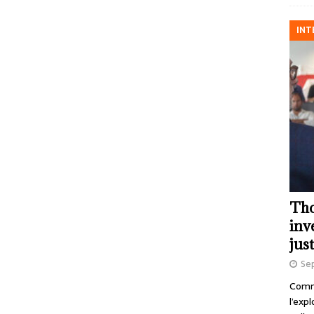
INT
Tho
inv
just
Se
Comme
l’exp