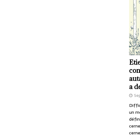
Eti
con
aut
a d
Se
Diffi
un m
défin
cerne
cerne