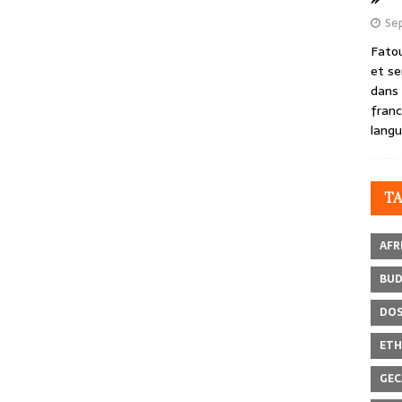
Se
Fatou
et se
dans 
franc
langu
T
AFR
BU
DOS
ETH
GEC