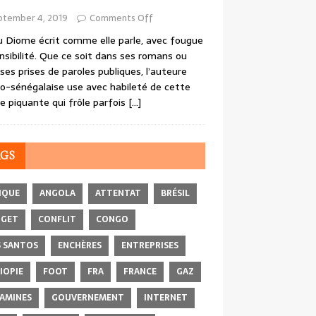
ptember 4, 2019
Comments Off
 Diome écrit comme elle parle, avec fougue
nsibilité. Que ce soit dans ses romans ou
ses prises de paroles publiques, l’auteure
o-sénégalaise use avec habileté de cette
e piquante qui frôle parfois
[…]
AGS
IQUE
ANGOLA
ATTENTAT
BRÉSIL
DGET
CONFLIT
CONGO
 SANTOS
ENCHÈRES
ENTREPRISES
IOPIE
FOOT
FRA
FRANCE
GAZ
AMINES
GOUVERNEMENT
INTERNET