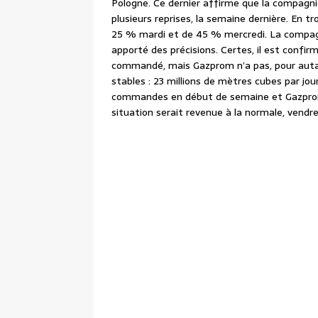
Pologne. Ce dernier affirme que la compagnie
plusieurs reprises, la semaine dernière. En tr
25 % mardi et de 45 % mercredi. La compagn
apporté des précisions. Certes, il est confir
commandé, mais Gazprom n’a pas, pour autant
stables : 23 millions de mètres cubes par j
commandes en début de semaine et Gazprom n’
situation serait revenue à la normale, vendr