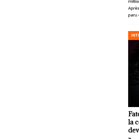
milli
Après
paru 
INT
Fat
la 
dev
»