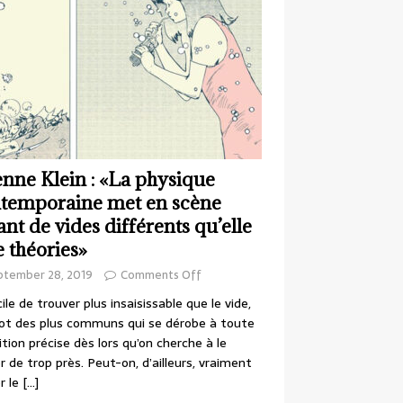
enne Klein : «La physique
temporaine met en scène
ant de vides différents qu’elle
e théories»
ptember 28, 2019
Comments Off
cile de trouver plus insaisissable que le vide,
ot des plus communs qui se dérobe à toute
ition précise dès lors qu’on cherche à le
r de trop près. Peut-on, d’ailleurs, vraiment
r le
[…]