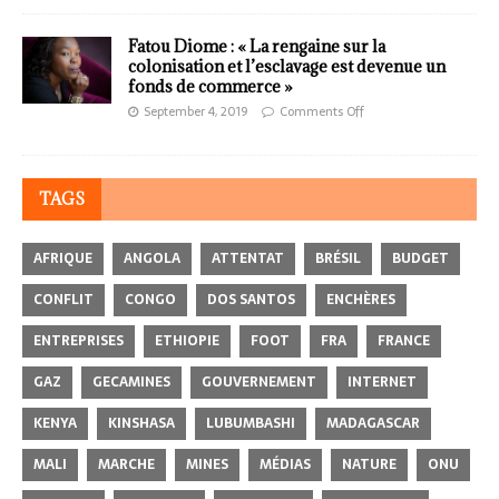
Fatou Diome : « La rengaine sur la
colonisation et l’esclavage est devenue un
fonds de commerce »
September 4, 2019
Comments Off
TAGS
AFRIQUE
ANGOLA
ATTENTAT
BRÉSIL
BUDGET
CONFLIT
CONGO
DOS SANTOS
ENCHÈRES
ENTREPRISES
ETHIOPIE
FOOT
FRA
FRANCE
GAZ
GECAMINES
GOUVERNEMENT
INTERNET
KENYA
KINSHASA
LUBUMBASHI
MADAGASCAR
MALI
MARCHE
MINES
MÉDIAS
NATURE
ONU