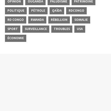
OPINION
OUGANDA
PALUDISME
PATRIMOINE
POLITIQUE
PÉTROLE
QAÏDA
RDCONGO
RD CONGO
RWANDA
RÉBELLION
SOMALIE
SPORT
SURVEILLANCE
TROUBLES
USA
ÉCONOMIE