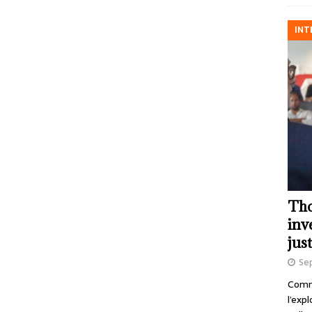
INT
Tho
inv
just
Se
Comme
l’exp