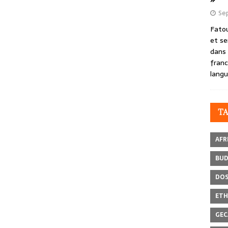
Se
Fatou
et se
dans 
franc
langu
T
AFR
BU
DOS
ETH
GEC