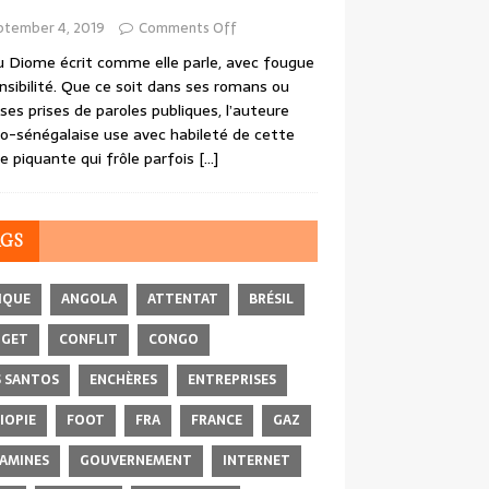
ptember 4, 2019
Comments Off
 Diome écrit comme elle parle, avec fougue
nsibilité. Que ce soit dans ses romans ou
ses prises de paroles publiques, l’auteure
o-sénégalaise use avec habileté de cette
e piquante qui frôle parfois
[…]
AGS
IQUE
ANGOLA
ATTENTAT
BRÉSIL
DGET
CONFLIT
CONGO
 SANTOS
ENCHÈRES
ENTREPRISES
IOPIE
FOOT
FRA
FRANCE
GAZ
AMINES
GOUVERNEMENT
INTERNET