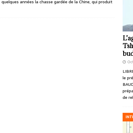
e quelques années la chasse gardée de la Chine, qui produit
L’a
Tsh
bud
Oct
LIBRE
le pr
BAUD
prépa
de re
INT