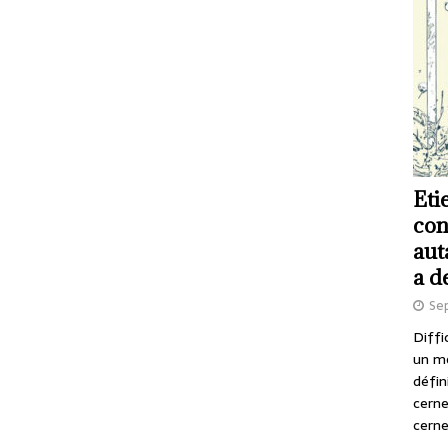
Eti
con
aut
a d
Se
Diffi
un m
défin
cerne
cerne