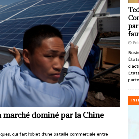
Ted
Com
par
fau
Feb
Busin
États
d’act
États
parte
INT
n marché dominé par la Chine
es, qui fait l’objet d’une bataille commerciale entre