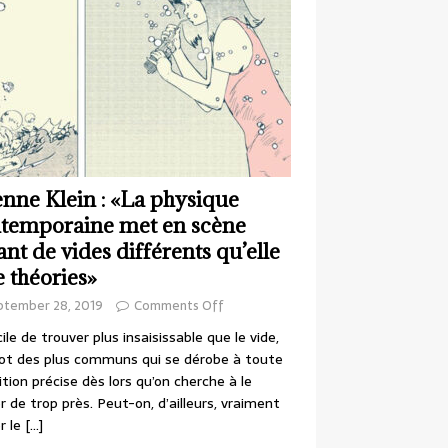
enne Klein : «La physique
temporaine met en scène
ant de vides différents qu’elle
e théories»
ptember 28, 2019
Comments Off
cile de trouver plus insaisissable que le vide,
ot des plus communs qui se dérobe à toute
ition précise dès lors qu’on cherche à le
r de trop près. Peut-on, d’ailleurs, vraiment
r le
[…]