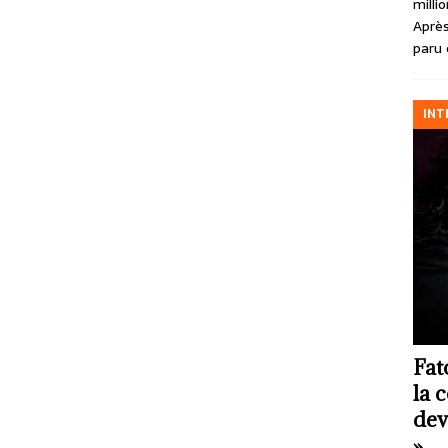
milli
Après
paru 
INT
Fat
la 
dev
»