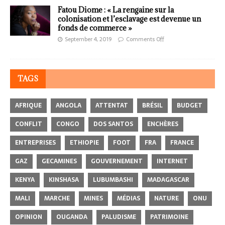
Fatou Diome : « La rengaine sur la
colonisation et l’esclavage est devenue un
fonds de commerce »
September 4, 2019
Comments Off
TAGS
AFRIQUE
ANGOLA
ATTENTAT
BRÉSIL
BUDGET
CONFLIT
CONGO
DOS SANTOS
ENCHÈRES
ENTREPRISES
ETHIOPIE
FOOT
FRA
FRANCE
GAZ
GECAMINES
GOUVERNEMENT
INTERNET
KENYA
KINSHASA
LUBUMBASHI
MADAGASCAR
MALI
MARCHE
MINES
MÉDIAS
NATURE
ONU
OPINION
OUGANDA
PALUDISME
PATRIMOINE