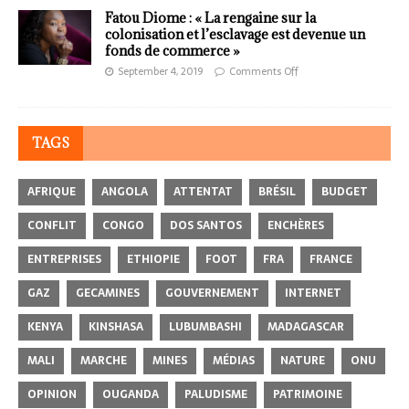
Fatou Diome : « La rengaine sur la
colonisation et l’esclavage est devenue un
fonds de commerce »
September 4, 2019
Comments Off
TAGS
AFRIQUE
ANGOLA
ATTENTAT
BRÉSIL
BUDGET
CONFLIT
CONGO
DOS SANTOS
ENCHÈRES
ENTREPRISES
ETHIOPIE
FOOT
FRA
FRANCE
GAZ
GECAMINES
GOUVERNEMENT
INTERNET
KENYA
KINSHASA
LUBUMBASHI
MADAGASCAR
MALI
MARCHE
MINES
MÉDIAS
NATURE
ONU
OPINION
OUGANDA
PALUDISME
PATRIMOINE