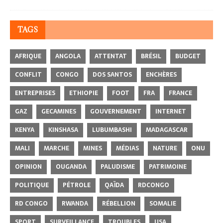
TAGS
AFRIQUE
ANGOLA
ATTENTAT
BRÉSIL
BUDGET
CONFLIT
CONGO
DOS SANTOS
ENCHÈRES
ENTREPRISES
ETHIOPIE
FOOT
FRA
FRANCE
GAZ
GECAMINES
GOUVERNEMENT
INTERNET
KENYA
KINSHASA
LUBUMBASHI
MADAGASCAR
MALI
MARCHE
MINES
MÉDIAS
NATURE
ONU
OPINION
OUGANDA
PALUDISME
PATRIMOINE
POLITIQUE
PÉTROLE
QAÏDA
RDCONGO
RD CONGO
RWANDA
RÉBELLION
SOMALIE
SPORT
SURVEILLANCE
TROUBLES
USA