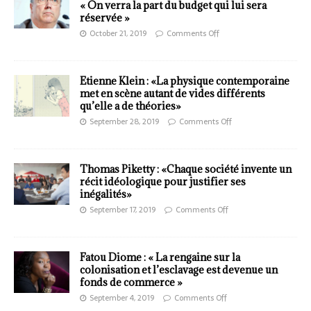
« On verra la part du budget qui lui sera
réservée »
October 21, 2019
Comments Off
Etienne Klein : «La physique contemporaine
met en scène autant de vides différents
qu’elle a de théories»
September 28, 2019
Comments Off
Thomas Piketty : «Chaque société invente un
récit idéologique pour justifier ses
inégalités»
September 17, 2019
Comments Off
Fatou Diome : « La rengaine sur la
colonisation et l’esclavage est devenue un
fonds de commerce »
September 4, 2019
Comments Off