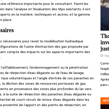
une référence importante pour le consultant. Parmi les
n dans l’analyse et l’évaluation des Mps existants, il est
s experts en la matière, techniques et autres, et la gamme
n place.
saires
Tho
 nécessaires pour revoir la modélisation hydraulique
inv
igurations de l’usine d’extraction des gaz proposée par
just
enant compte des impacts sur les aspects importants des
Se
.
Comme
, l’affaiblissement, l’endommagement ou la pénétration
l’exp
s de réinjection d’eau dégazée ou de l’eau de lavage,
milli
s taux volumétriques et l’angle d’entrée de ces panaches en
Après
, la dilution des zones de ressources porteuses de gaz,
paru 
ments en provenance des zones plus profondes du lac vers
e, à la suite de réinjection des panaches d’eau dégazée ou
otentiel de court-circuit de retour d’eau dégazée dans les
INT
a proximité de l’apport et des points de réinjection, en