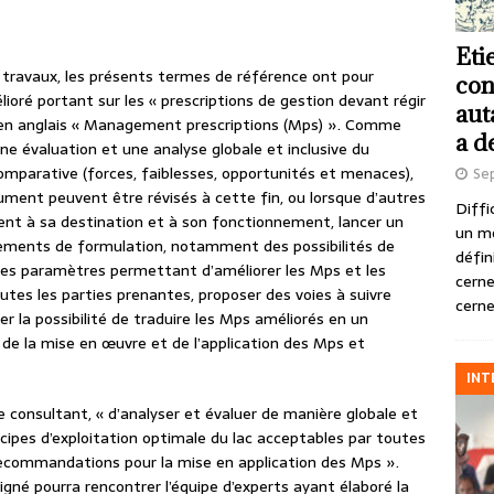
Eti
s travaux, les présents termes de référence ont pour
con
ioré portant sur les « prescriptions de gestion devant régir
aut
, en anglais « Management prescriptions (Mps) ». Comme
a d
 une évaluation et une analyse globale et inclusive du
mparative (forces, faiblesses, opportunités et menaces),
Se
ument peuvent être révisés à cette fin, ou lorsque d’autres
Diffi
ent à sa destination et à son fonctionnement, lancer un
un m
ements de formulation, notamment des possibilités de
défin
les paramètres permettant d’améliorer les Mps et les
cerne
utes les parties prenantes, proposer des voies à suivre
cerne
r la possibilité de traduire les Mps améliorés en un
de la mise en œuvre et de l’application des Mps et
INT
r le consultant, « d’analyser et évaluer de manière globale et
ncipes d’exploitation optimale du lac acceptables par toutes
recommandations pour la mise en application des Mps ».
igné pourra rencontrer l’équipe d’experts ayant élaboré la