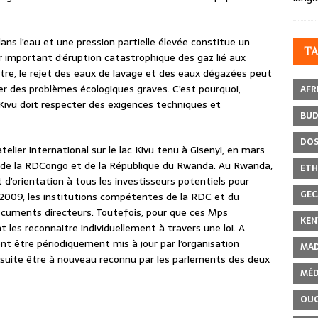
ans l’eau et une pression partielle élevée constitue un
T
r important d’éruption catastrophique des gaz lié aux
tre, le rejet des eaux de lavage et des eaux dégazées peut
er des problèmes écologiques graves. C’est pourquoi,
AFR
c Kivu doit respecter des exigences techniques et
BU
DOS
lier international sur le lac Kivu tenu à Gisenyi, en mars
 de la RDCongo et de la République du Rwanda. Au Rwanda,
ETH
orientation à tous les investisseurs potentiels pour
GEC
t 2009, les institutions compétentes de la RDC et du
cuments directeurs. Toutefois, pour que ces Mps
KEN
 les reconnaitre individuellement à travers une loi. A
t être périodiquement mis à jour par l’organisation
MAD
nsuite être à nouveau reconnu par les parlements des deux
MÉD
OU