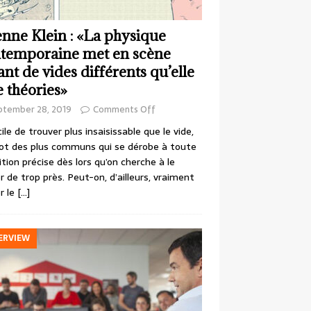
enne Klein : «La physique
temporaine met en scène
ant de vides différents qu’elle
e théories»
ptember 28, 2019
Comments Off
cile de trouver plus insaisissable que le vide,
ot des plus communs qui se dérobe à toute
ition précise dès lors qu’on cherche à le
r de trop près. Peut-on, d’ailleurs, vraiment
r le
[…]
ERVIEW