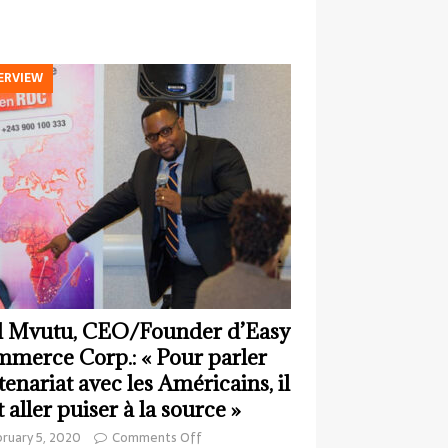
ERVIEW
 Mvutu, CEO/Founder d’Easy
merce Corp.: « Pour parler
tenariat avec les Américains, il
t aller puiser à la source »
ruary 5, 2020
Comments Off