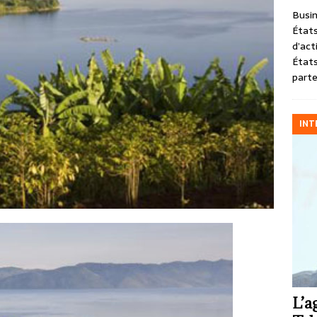
Busin
États
d’act
États
parte
INT
L’a