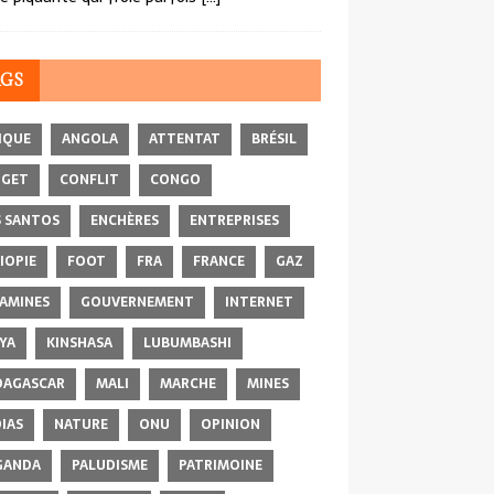
AGS
IQUE
ANGOLA
ATTENTAT
BRÉSIL
DGET
CONFLIT
CONGO
 SANTOS
ENCHÈRES
ENTREPRISES
IOPIE
FOOT
FRA
FRANCE
GAZ
AMINES
GOUVERNEMENT
INTERNET
YA
KINSHASA
LUBUMBASHI
AGASCAR
MALI
MARCHE
MINES
IAS
NATURE
ONU
OPINION
GANDA
PALUDISME
PATRIMOINE