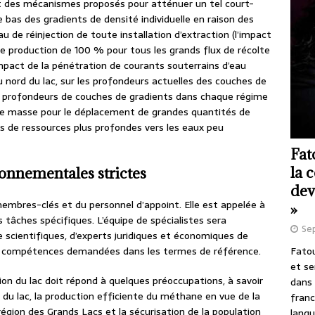
des mécanismes proposés pour atténuer un tel court-
le bas des gradients de densité individuelle en raison des
au de réinjection de toute installation d’extraction (l’impact
e production de 100 % pour tous les grands flux de récolte
’impact de la pénétration de courants souterrains d’eau
u nord du lac, sur les profondeurs actuelles des couches de
es profondeurs de couches de gradients dans chaque régime
de masse pour le déplacement de grandes quantités de
 de ressources plus profondes vers les eaux peu
Fat
la 
ronnementales strictes
dev
mbres-clés et du personnel d’appoint. Elle est appelée à
»
s tâches spécifiques. L’équipe de spécialistes sera
Se
 scientifiques, d’experts juridiques et économiques de
Fatou
es compétences demandées dans les termes de référence.
et se
ion du lac doit répond à quelques préoccupations, à savoir
dans 
ie du lac, la production efficiente du méthane en vue de la
franc
 région des Grands Lacs et la sécurisation de la population
langu