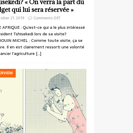
isekedi? « On verra la part du
get qui lui sera réservée »
ober 21, 2019
Comments Off
 AFRIQUE : Qu’est-ce qui a le plus intéressé
ésident Tshisekedi lors de sa visite?
OUIN MICHEL : Comme toute visite, ça se
re. Il en est clairement ressorti une volonté
lancer l’agriculture
[…]
ERVIEW