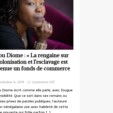
ou Diome : « La rengaine sur
colonisation et l’esclavage est
enue un fonds de commerce
ptember 4, 2019
Comments Off
 Diome écrit comme elle parle, avec fougue
nsibilité. Que ce soit dans ses romans ou
ses prises de paroles publiques, l’auteure
o-sénégalaise use avec habileté de cette
e piquante qui frôle parfois
[…]