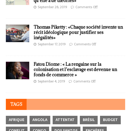
qu’elle a de théories»
September 28, 2019
Comments Off
Thomas Piketty : «Chaque société invente un
récit idéologique pour justifier ses
inégalités»
September 17, 2019
Comments Off
Fatou Diome : « La rengaine sur la
colonisation et l’esclavage est devenue un
fonds de commerce »
September 4, 2019
Comments Off
TAGS
AFRIQUE
ANGOLA
ATTENTAT
BRÉSIL
BUDGET
CONFLIT
CONGO
DOS SANTOS
ENCHÈRES