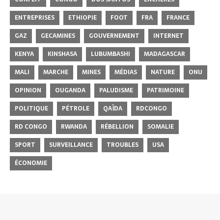
ENTREPRISES
ETHIOPIE
FOOT
FRA
FRANCE
GAZ
GECAMINES
GOUVERNEMENT
INTERNET
KENYA
KINSHASA
LUBUMBASHI
MADAGASCAR
MALI
MARCHE
MINES
MÉDIAS
NATURE
ONU
OPINION
OUGANDA
PALUDISME
PATRIMOINE
POLITIQUE
PÉTROLE
QAÏDA
RDCONGO
RD CONGO
RWANDA
RÉBELLION
SOMALIE
SPORT
SURVEILLANCE
TROUBLES
USA
ÉCONOMIE