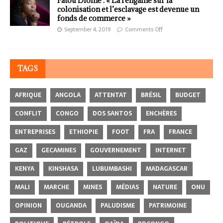
Fatou Diome : « La rengaine sur la
colonisation et l’esclavage est devenue un
fonds de commerce »
September 4, 2019
Comments Off
TAGS
AFRIQUE
ANGOLA
ATTENTAT
BRÉSIL
BUDGET
CONFLIT
CONGO
DOS SANTOS
ENCHÈRES
ENTREPRISES
ETHIOPIE
FOOT
FRA
FRANCE
GAZ
GECAMINES
GOUVERNEMENT
INTERNET
KENYA
KINSHASA
LUBUMBASHI
MADAGASCAR
MALI
MARCHE
MINES
MÉDIAS
NATURE
ONU
OPINION
OUGANDA
PALUDISME
PATRIMOINE