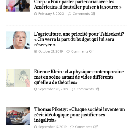
Corp.: « Pour parler partenariat avec les
Américains, il faut aller puiser à la source »
February 5, 2020
Comments Off
L’agriculture, une priorité pour Tshisekedi?
« On verra la part du budget qui lui sera
réservée »
October 21, 2019
Comments Off
Etienne Klein : «La physique contemporaine
met en scène autant de vides différents
qu’elle a de théories»
September 28, 2019
Comments Off
Thomas Piketty : «Chaque société invente un
récit idéologique pour justifier ses
inégalités»
September 17, 2019
Comments Off