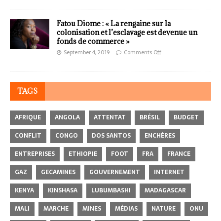
Fatou Diome : « La rengaine sur la
colonisation et l’esclavage est devenue un
fonds de commerce »
September 4, 2019
Comments Off
TAGS
AFRIQUE
ANGOLA
ATTENTAT
BRÉSIL
BUDGET
CONFLIT
CONGO
DOS SANTOS
ENCHÈRES
ENTREPRISES
ETHIOPIE
FOOT
FRA
FRANCE
GAZ
GECAMINES
GOUVERNEMENT
INTERNET
KENYA
KINSHASA
LUBUMBASHI
MADAGASCAR
MALI
MARCHE
MINES
MÉDIAS
NATURE
ONU