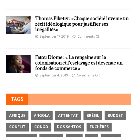
Thomas Piketty : «Chaque société invente un
récit idéologique pour justifier ses
inégalités»
September 17, 2019
Comments Off
Fatou Diome : « La rengaine sur la
colonisation et l’esclavage est devenue un
fonds de commerce »
September 4, 2019
Comments Off
TAGS
AFRIQUE
ANGOLA
ATTENTAT
BRÉSIL
BUDGET
CONFLIT
CONGO
DOS SANTOS
ENCHÈRES