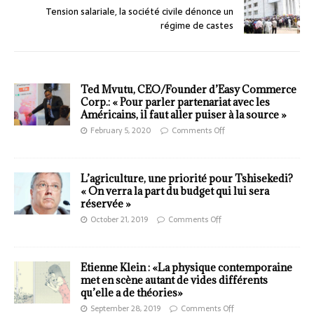
Tension salariale, la société civile dénonce un
régime de castes
Ted Mvutu, CEO/Founder d’Easy Commerce
Corp.: « Pour parler partenariat avec les
Américains, il faut aller puiser à la source »
February 5, 2020
Comments Off
L’agriculture, une priorité pour Tshisekedi?
« On verra la part du budget qui lui sera
réservée »
October 21, 2019
Comments Off
Etienne Klein : «La physique contemporaine
met en scène autant de vides différents
qu’elle a de théories»
September 28, 2019
Comments Off