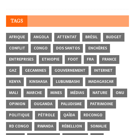
TAGS
AFRIQUE
ANGOLA
ATTENTAT
BRÉSIL
BUDGET
CONFLIT
CONGO
DOS SANTOS
ENCHÈRES
ENTREPRISES
ETHIOPIE
FOOT
FRA
FRANCE
GAZ
GECAMINES
GOUVERNEMENT
INTERNET
KENYA
KINSHASA
LUBUMBASHI
MADAGASCAR
MALI
MARCHE
MINES
MÉDIAS
NATURE
ONU
OPINION
OUGANDA
PALUDISME
PATRIMOINE
POLITIQUE
PÉTROLE
QAÏDA
RDCONGO
RD CONGO
RWANDA
RÉBELLION
SOMALIE