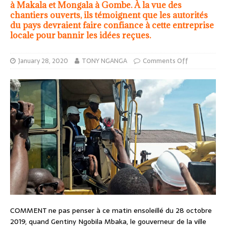
à Makala et Mongala à Gombe. À la vue des
chantiers ouverts, ils témoignent que les autorités
du pays devraient faire confiance à cette entreprise
locale pour bannir les idées reçues.
January 28, 2020
TONY NGANGA
Comments Off
COMMENT ne pas penser à ce matin ensoleillé du 28 octobre
2019, quand Gentiny Ngobila Mbaka, le gouverneur de la ville