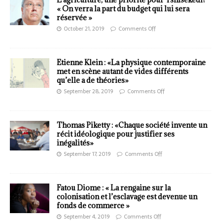
« On verra la part du budget qui lui sera
réservée »
October 21, 2019
Comments Off
Etienne Klein : «La physique contemporaine
met en scène autant de vides différents
qu’elle a de théories»
September 28, 2019
Comments Off
Thomas Piketty : «Chaque société invente un
récit idéologique pour justifier ses
inégalités»
September 17, 2019
Comments Off
Fatou Diome : « La rengaine sur la
colonisation et l’esclavage est devenue un
fonds de commerce »
September 4, 2019
Comments Off