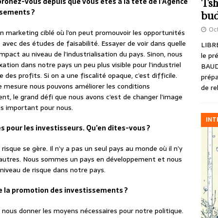
prônez-vous depuis que vous êtes à la tête de l’Agence
Tsh
issements ?
bud
Oct
n marketing ciblé où l’on peut promouvoir les opportunités
e avec des études de faisabilité. Essayer de voir dans quelle
LIBRE
pact au niveau de l’industrialisation du pays. Sinon, nous
le pr
tion dans notre pays un peu plus visible pour l’industriel
BAUD
 des profits. Si on a une fiscalité opaque, c’est difficile.
prépa
le mesure nous pouvons améliorer les conditions
de re
t, le grand défi que nous avons c’est de changer l’image
lus important pour nous.
INT
es pour les investisseurs. Qu’en dites-vous ?
 risque se gère. Il n’y a pas un seul pays au monde où il n’y
autres. Nous sommes un pays en développement et nous
 niveau de risque dans notre pays.
ire la promotion des investissements ?
 nous donner les moyens nécessaires pour notre politique.