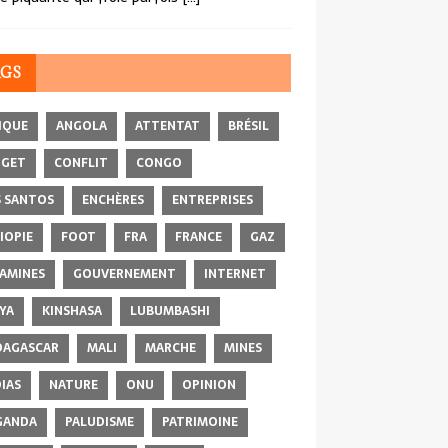
AGS
IQUE
ANGOLA
ATTENTAT
BRÉSIL
DGET
CONFLIT
CONGO
 SANTOS
ENCHÈRES
ENTREPRISES
IOPIE
FOOT
FRA
FRANCE
GAZ
AMINES
GOUVERNEMENT
INTERNET
YA
KINSHASA
LUBUMBASHI
AGASCAR
MALI
MARCHE
MINES
IAS
NATURE
ONU
OPINION
GANDA
PALUDISME
PATRIMOINE