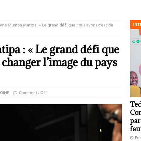
INT
ine Mumba Matipa : « Le grand défi que nous avons c’est de
pa : « Le grand défi que
e changer l’image du pays
OINE
Comments Off
Ted
Com
par
fau
Feb