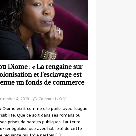
ou Diome : « La rengaine sur
colonisation et l’esclavage est
enue un fonds de commerce
ptember 4, 2019
Comments Off
 Diome écrit comme elle parle, avec fougue
nsibilité. Que ce soit dans ses romans ou
ses prises de paroles publiques, l’auteure
o-sénégalaise use avec habileté de cette
e piquante qui frôle parfois
[…]