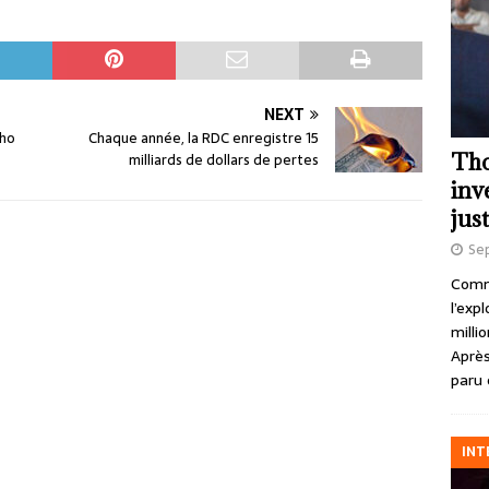
NEXT
dho
Chaque année, la RDC enregistre 15
Tho
milliards de dollars de pertes
inv
just
Se
Comme
l’exp
milli
Après
paru 
INT