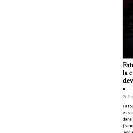
Fat
la 
dev
»
Se
Fatou
et se
dans 
franc
langu