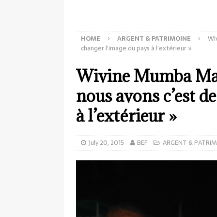
HOME
ARGENT & PATRIMOINE
Wiv
changer l’image du pays à l’extérieur »
Wivine Mumba Mati
nous avons c’est d
à l’extérieur »
July 20, 2015
BEF
ARGENT & PATRIM