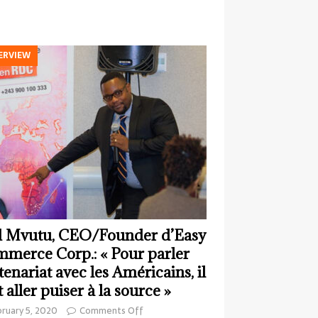
ERVIEW
 Mvutu, CEO/Founder d’Easy
merce Corp.: « Pour parler
tenariat avec les Américains, il
t aller puiser à la source »
ruary 5, 2020
Comments Off