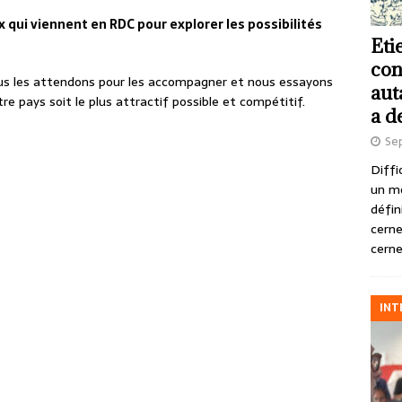
x qui viennent en RDC pour explorer les possibilités
Eti
con
ous les attendons pour les accompagner et nous essayons
aut
tre pays soit le plus attractif possible et compétitif.
a d
Se
Diffi
un m
défin
cerne
cerne
INT