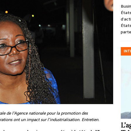
Busin
États
d’act
États
parte
INT
rale de l’Agence nationale pour la promotion des
ations ont un impact sur l’industrialisation. Entretien.
L’a