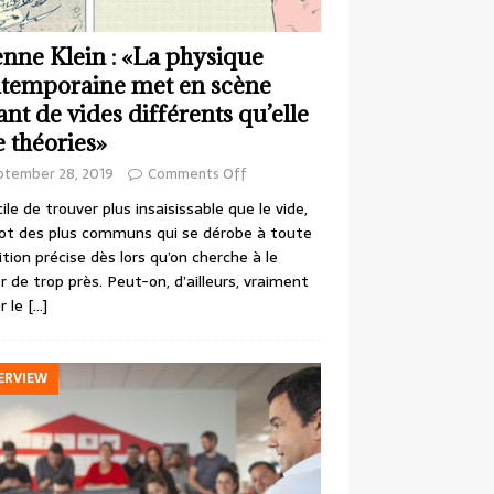
enne Klein : «La physique
temporaine met en scène
ant de vides différents qu’elle
e théories»
ptember 28, 2019
Comments Off
cile de trouver plus insaisissable que le vide,
ot des plus communs qui se dérobe à toute
ition précise dès lors qu’on cherche à le
r de trop près. Peut-on, d’ailleurs, vraiment
r le
[…]
ERVIEW