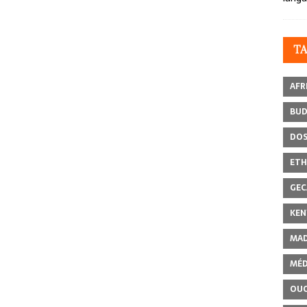
T
AFR
BU
DOS
ETH
GEC
KEN
MAD
MÉD
OU