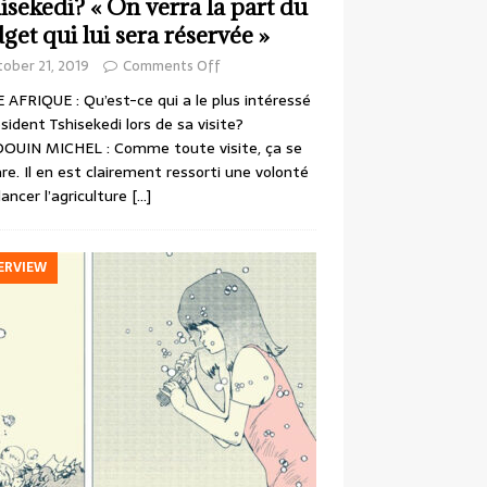
isekedi? « On verra la part du
get qui lui sera réservée »
ober 21, 2019
Comments Off
 AFRIQUE : Qu’est-ce qui a le plus intéressé
ésident Tshisekedi lors de sa visite?
OUIN MICHEL : Comme toute visite, ça se
re. Il en est clairement ressorti une volonté
lancer l’agriculture
[…]
ERVIEW