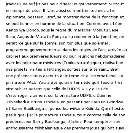
(radical), ne suffit pas pour diriger un gouvernement. Surtout
en temps de crise. Il faut aussi se montrer technocrate,
diplomate, bosseur… Bref, se montrer digne de la fonction et
se positionner en homme de la situation. Comme avec Léon
Kengo wa Dondo, sous le règne du maréchal Mobutu Sese
Seko, Augustin Matata Ponyo a su redonner à la fonction, ne
serait-ce que sur la forme, son ton plus que solennel :
programme gouvernemental dans les règles de l’art, arrivée au
cabinet aux premières lueurs du jour, réunions hebdomadaires
avec les principaux ministres (Troïka stratégique), réalisation
des projets, visites à l’étranger, sorties sur le terrain… Bref,
une présence tous azimuts à l’interne et à l’international. La
primature PALU n’aura été qu’un intermède qu’il faudra très
vite oublier autant que celle de l’UDPS. « Il y a lieu de
s’interroger vraiment sur la primature UDPS, d’Étienne
Tshisekedi à Bruno Tshibala, en passant par Faustin Birindwa
et Samy Badibanga », pense Jean-Marie Kidinda. Qui n’hésite
pas à qualifier la primature Tshibala, tout comme celle de son
prédécesseur Samy Badibanga, d’échec. Pour tempérer son
enthousiasme tshibalaniaque des premiers jours qui ont suivi