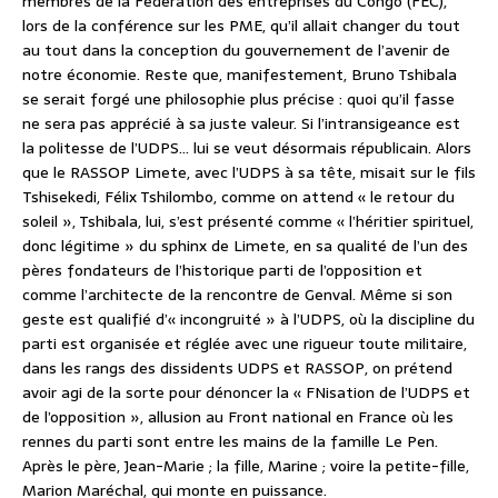
membres de la Fédération des entreprises du Congo (FEC),
lors de la conférence sur les PME, qu’il allait changer du tout
au tout dans la conception du gouvernement de l’avenir de
notre économie. Reste que, manifestement, Bruno Tshibala
se serait forgé une philosophie plus précise : quoi qu’il fasse
ne sera pas apprécié à sa juste valeur. Si l’intransigeance est
la politesse de l’UDPS… lui se veut désormais républicain. Alors
que le RASSOP Limete, avec l’UDPS à sa tête, misait sur le fils
Tshisekedi, Félix Tshilombo, comme on attend « le retour du
soleil », Tshibala, lui, s’est présenté comme « l’héritier spirituel,
donc légitime » du sphinx de Limete, en sa qualité de l’un des
pères fondateurs de l’historique parti de l’opposition et
comme l’architecte de la rencontre de Genval. Même si son
geste est qualifié d’« incongruité » à l’UDPS, où la discipline du
parti est organisée et réglée avec une rigueur toute militaire,
dans les rangs des dissidents UDPS et RASSOP, on prétend
avoir agi de la sorte pour dénoncer la « FNisation de l’UDPS et
de l’opposition », allusion au Front national en France où les
rennes du parti sont entre les mains de la famille Le Pen.
Après le père, Jean-Marie ; la fille, Marine ; voire la petite-fille,
Marion Maréchal, qui monte en puissance.