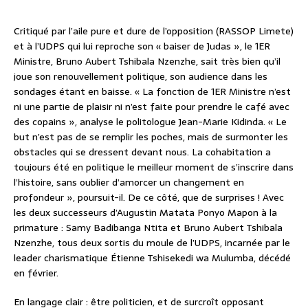
Critiqué par l’aile pure et dure de l’opposition (RASSOP Limete)
et à l’UDPS qui lui reproche son « baiser de Judas », le 1ER
Ministre, Bruno Aubert Tshibala Nzenzhe, sait très bien qu’il
joue son renouvellement politique, son audience dans les
sondages étant en baisse. « La fonction de 1ER Ministre n’est
ni une partie de plaisir ni n’est faite pour prendre le café avec
des copains », analyse le politologue Jean-Marie Kidinda. « Le
but n’est pas de se remplir les poches, mais de surmonter les
obstacles qui se dressent devant nous. La cohabitation a
toujours été en politique le meilleur moment de s’inscrire dans
l’histoire, sans oublier d’amorcer un changement en
profondeur », poursuit-il. De ce côté, que de surprises ! Avec
les deux successeurs d’Augustin Matata Ponyo Mapon à la
primature : Samy Badibanga Ntita et Bruno Aubert Tshibala
Nzenzhe, tous deux sortis du moule de l’UDPS, incarnée par le
leader charismatique Étienne Tshisekedi wa Mulumba, décédé
en février.
En langage clair : être politicien, et de surcroît opposant