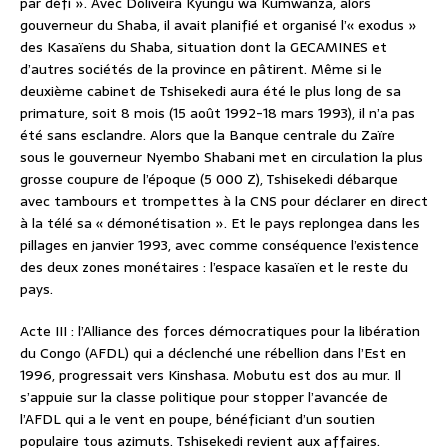
par défi ». Avec Doliveira Kyungu wa Kumwanza, alors
gouverneur du Shaba, il avait planifié et organisé l’« exodus »
des Kasaïens du Shaba, situation dont la GECAMINES et
d’autres sociétés de la province en pâtirent. Même si le
deuxième cabinet de Tshisekedi aura été le plus long de sa
primature, soit 8 mois (15 août 1992-18 mars 1993), il n’a pas
été sans esclandre. Alors que la Banque centrale du Zaïre
sous le gouverneur Nyembo Shabani met en circulation la plus
grosse coupure de l’époque (5 000 Z), Tshisekedi débarque
avec tambours et trompettes à la CNS pour déclarer en direct
à la télé sa « démonétisation ». Et le pays replongea dans les
pillages en janvier 1993, avec comme conséquence l’existence
des deux zones monétaires : l’espace kasaïen et le reste du
pays.
Acte III : l’Alliance des forces démocratiques pour la libération
du Congo (AFDL) qui a déclenché une rébellion dans l’Est en
1996, progressait vers Kinshasa. Mobutu est dos au mur. Il
s’appuie sur la classe politique pour stopper l’avancée de
l’AFDL qui a le vent en poupe, bénéficiant d’un soutien
populaire tous azimuts. Tshisekedi revient aux affaires.