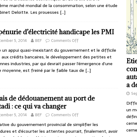
ème marché mondial de la consommation, selon une étude
binet Deloitte. Les prouesses
[…]
pénurie d’électricité handicape les PMI
cember 5, 2014
BEF
Comments Off
 un appui quasi-inexistant du gouvernement et le difficile
 aux crédits bancaires, le développement des petites et
Eti
nes industries, par qui devrait passer l’émergence d’une
con
e moyenne, est freiné par le faible taux de
[…]
aut
a d
Se
ais de dédouanement au port de
Diffi
adi : ce qui va changer
un m
cember 5, 2014
BEF
Comments Off
défin
cerne
tiative du gouvernement provincial de simplifier les
cerne
dures et d’écourter les attentes pourrait, finalement, avoir