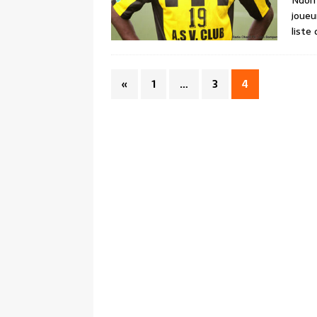
Ndomb
joueu
liste
«
1
…
3
4