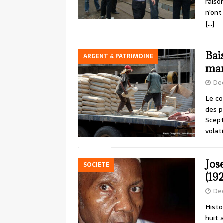
raiso
n’ont
[…]
Bai
ARGENT & PATRIMOINE
mar
De
Le co
des p
Scept
volat
Jos
SOCIETE
(19
De
Histo
huit 