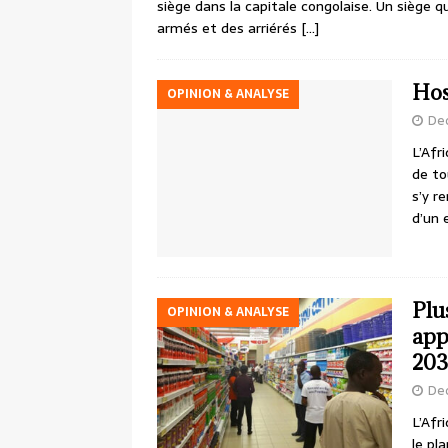
siège dans la capitale congolaise. Un siège 
armés et des arriérés
[…]
Hos
OPINION & ANALYSE
De
L’Afr
de to
s’y r
d’un 
Plu
OPINION & ANALYSE
app
20
De
L’Afr
le pl