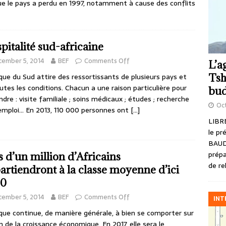
que le pays a perdu en 1997, notamment à cause des conflits
pitalité sud-africaine
cember 5, 2014
BEF
Comments Off
L’a
Tsh
ique du Sud attire des ressortissants de plusieurs pays et
utes les conditions. Chacun a une raison particulière pour
bud
endre : visite familiale ; soins médicaux ; études ; recherche
Oct
emploi… En 2013, 110 000 personnes ont
[…]
LIBRE
le pr
BAUD
prépa
s d’un million d’Africains
de re
artiendront à la classe moyenne d’ici
30
cember 5, 2014
BEF
Comments Off
INT
ique continue, de manière générale, à bien se comporter sur
an de la croissance économique. En 2017, elle sera le