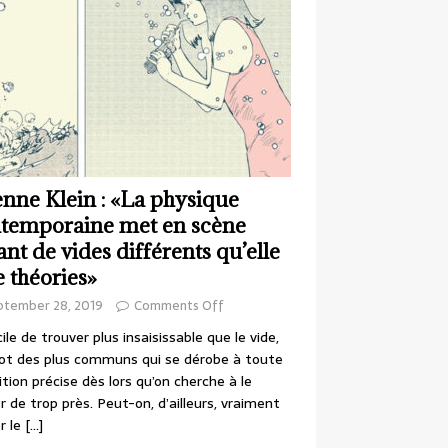
enne Klein : «La physique
temporaine met en scène
ant de vides différents qu’elle
e théories»
ptember 28, 2019
Comments Off
cile de trouver plus insaisissable que le vide,
ot des plus communs qui se dérobe à toute
ition précise dès lors qu’on cherche à le
r de trop près. Peut-on, d’ailleurs, vraiment
r le
[…]