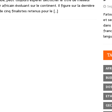
e, peut toujours espérer décrocher le titre de meilleur
r africain évoluant sur le continent. Il figure sur la dernière
Se
 de cinq finalistes retenus pour le
[…]
Fatou
et se
dans 
franc
langu
T
AFR
BU
DOS
ETH
GEC