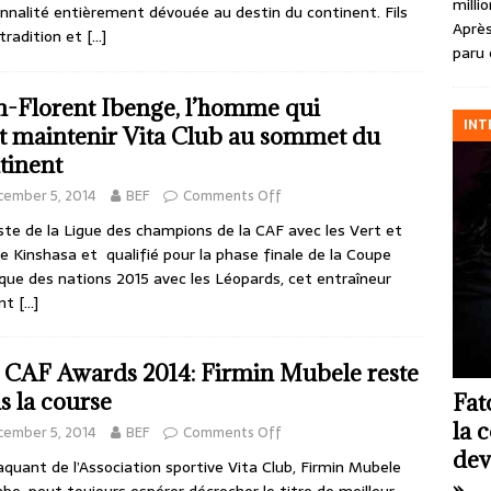
milli
nnalité entièrement dévouée au destin du continent. Fils
Après
 tradition et
[…]
paru 
n-Florent Ibenge, l’homme qui
INT
t maintenir Vita Club au sommet du
tinent
cember 5, 2014
BEF
Comments Off
iste de la Ligue des champions de la CAF avec les Vert et
de Kinshasa et qualifié pour la phase finale de la Coupe
ique des nations 2015 avec les Léopards, cet entraîneur
ent
[…]
 CAF Awards 2014: Firmin Mubele reste
s la course
Fat
la 
cember 5, 2014
BEF
Comments Off
dev
aquant de l’Association sportive Vita Club, Firmin Mubele
»