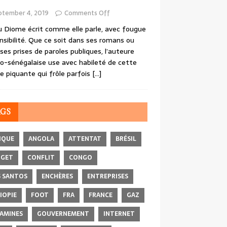
ptember 4, 2019
Comments Off
 Diome écrit comme elle parle, avec fougue
nsibilité. Que ce soit dans ses romans ou
ses prises de paroles publiques, l’auteure
o-sénégalaise use avec habileté de cette
e piquante qui frôle parfois
[…]
AGS
IQUE
ANGOLA
ATTENTAT
BRÉSIL
DGET
CONFLIT
CONGO
 SANTOS
ENCHÈRES
ENTREPRISES
IOPIE
FOOT
FRA
FRANCE
GAZ
AMINES
GOUVERNEMENT
INTERNET