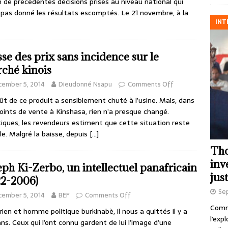
n de précédentes décisions prises au niveau national qui
 pas donné les résultats escomptés. Le 21 novembre, à la
INT
sse des prix sans incidence sur le
ché kinois
cember 5, 2014
Dieudonné Nsapu
Comments Off
ût de ce produit a sensiblement chuté à l’usine. Mais, dans
oints de vente à Kinshasa, rien n’a presque changé.
iques, les revendeurs estiment que cette situation reste
ile. Malgré la baisse, depuis
[…]
Tho
inv
eph Ki-Zerbo, un intellectuel panafricain
just
22-2006)
Se
cember 5, 2014
BEF
Comments Off
Comme
rien et homme politique burkinabè, il nous a quittés il y a
l’exp
ans. Ceux qui l’ont connu gardent de lui l’image d’une