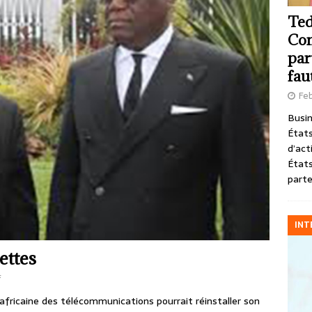
Ted
Com
par
fau
Feb
Busin
États
d’act
États
parte
INT
ettes
f
 africaine des télécommunications pourrait réinstaller son