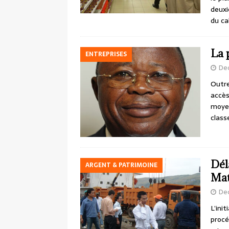
deuxi
du ca
La 
ENTREPRISES
De
Outre
accès
moyen
class
Dél
ARGENT & PATRIMOINE
Mat
De
L’ini
procé