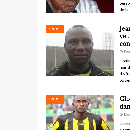
perso
de la
Jea
SPORT
veu
con
De
Final
noir 
d’Afr
obti
Glo
SPORT
dan
De
L’att