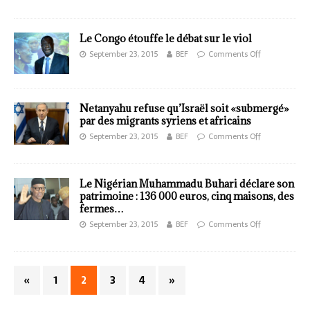
Le Congo étouffe le débat sur le viol
September 23, 2015
BEF
Comments Off
Netanyahu refuse qu’Israël soit «submergé»
par des migrants syriens et africains
September 23, 2015
BEF
Comments Off
Le Nigérian Muhammadu Buhari déclare son
patrimoine : 136 000 euros, cinq maisons, des
fermes…
September 23, 2015
BEF
Comments Off
«
1
2
3
4
»