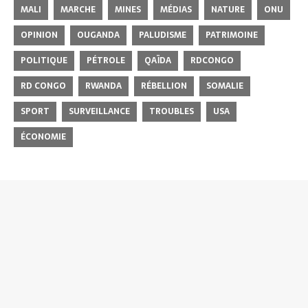
MALI
MARCHE
MINES
MÉDIAS
NATURE
ONU
OPINION
OUGANDA
PALUDISME
PATRIMOINE
POLITIQUE
PÉTROLE
QAÏDA
RDCONGO
RD CONGO
RWANDA
RÉBELLION
SOMALIE
SPORT
SURVEILLANCE
TROUBLES
USA
ÉCONOMIE