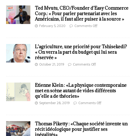
Ted Mvutu, CEO/Founder d’Easy Commerce
Corp.: « Pour parler partenariat avec les
Américains, il faut aller puiser à la source »
February 5, 2020
Comments Off
L’agriculture, une priorité pour Tshisekedi?
« On verra la part du budget qui lui sera
réservée »
October 21, 2019
Comments Off
Etienne Klein : «La physique contemporaine
met en scène autant de vides différents
qu’elle a de théories»
September 28, 2019
Comments Off
Thomas Piketty : «Chaque société invente un
récit idéologique pour justifier ses
inégalités»