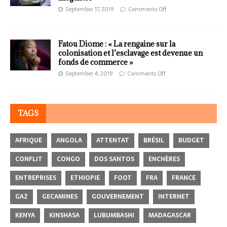
September 17, 2019
Comments Off
Fatou Diome : « La rengaine sur la
colonisation et l’esclavage est devenue un
fonds de commerce »
September 4, 2019
Comments Off
TAGS
AFRIQUE
ANGOLA
ATTENTAT
BRÉSIL
BUDGET
CONFLIT
CONGO
DOS SANTOS
ENCHÈRES
ENTREPRISES
ETHIOPIE
FOOT
FRA
FRANCE
GAZ
GECAMINES
GOUVERNEMENT
INTERNET
KENYA
KINSHASA
LUBUMBASHI
MADAGASCAR