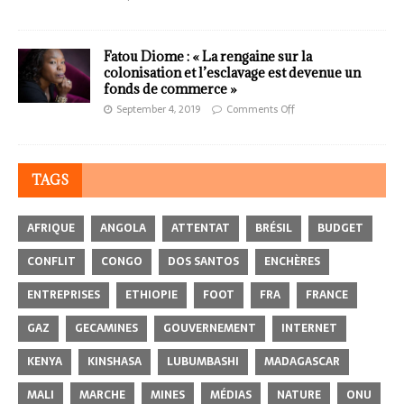
Fatou Diome : « La rengaine sur la
colonisation et l’esclavage est devenue un
fonds de commerce »
September 4, 2019
Comments Off
TAGS
AFRIQUE
ANGOLA
ATTENTAT
BRÉSIL
BUDGET
CONFLIT
CONGO
DOS SANTOS
ENCHÈRES
ENTREPRISES
ETHIOPIE
FOOT
FRA
FRANCE
GAZ
GECAMINES
GOUVERNEMENT
INTERNET
KENYA
KINSHASA
LUBUMBASHI
MADAGASCAR
MALI
MARCHE
MINES
MÉDIAS
NATURE
ONU