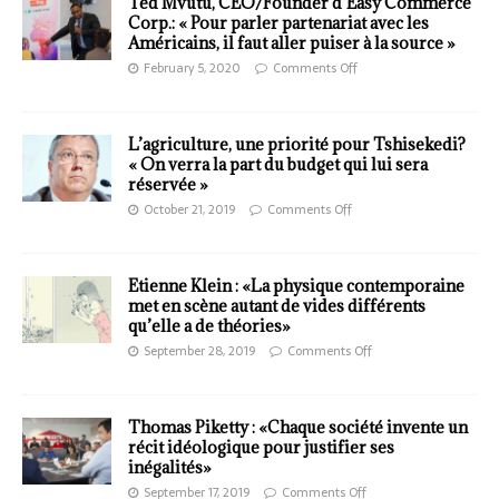
Ted Mvutu, CEO/Founder d’Easy Commerce
Corp.: « Pour parler partenariat avec les
Américains, il faut aller puiser à la source »
February 5, 2020
Comments Off
L’agriculture, une priorité pour Tshisekedi?
« On verra la part du budget qui lui sera
réservée »
October 21, 2019
Comments Off
Etienne Klein : «La physique contemporaine
met en scène autant de vides différents
qu’elle a de théories»
September 28, 2019
Comments Off
Thomas Piketty : «Chaque société invente un
récit idéologique pour justifier ses
inégalités»
September 17, 2019
Comments Off