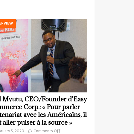
ERVIEW
 Mvutu, CEO/Founder d’Easy
merce Corp.: « Pour parler
tenariat avec les Américains, il
t aller puiser à la source »
ruary 5, 2020
Comments Off