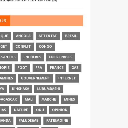
AGS
IQUE
ANGOLA
ATTENTAT
BRÉSIL
DGET
CONFLIT
CONGO
 SANTOS
ENCHÈRES
ENTREPRISES
IOPIE
FOOT
FRA
FRANCE
GAZ
AMINES
GOUVERNEMENT
INTERNET
YA
KINSHASA
LUBUMBASHI
AGASCAR
MALI
MARCHE
MINES
IAS
NATURE
ONU
OPINION
GANDA
PALUDISME
PATRIMOINE