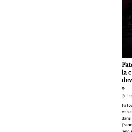
Fat
la 
dev
»
Se
Fatou
et se
dans 
franc
langu