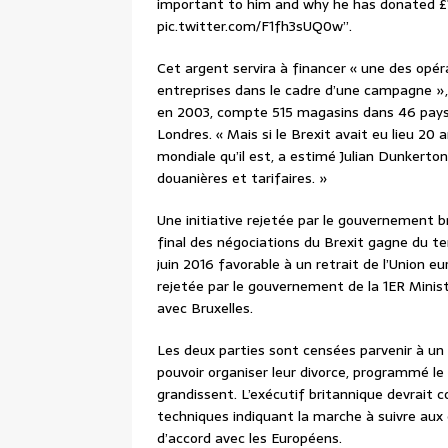
important to him and why he has donated £1
pic.twitter.com/F1fh3sUQ0w”.
Cet argent servira à financer « une des opér
entreprises dans le cadre d’une campagne », 
en 2003, compte 515 magasins dans 46 pays, 
Londres. « Mais si le Brexit avait eu lieu 20 
mondiale qu’il est, a estimé Julian Dunkerto
douanières et tarifaires. »
Une initiative rejetée par le gouvernement b
final des négociations du Brexit gagne du t
juin 2016 favorable à un retrait de l’Union
rejetée par le gouvernement de la 1ER Minis
avec Bruxelles.
Les deux parties sont censées parvenir à un
pouvoir organiser leur divorce, programmé le
grandissent. L’exécutif britannique devrait 
techniques indiquant la marche à suivre aux 
d’accord avec les Européens.