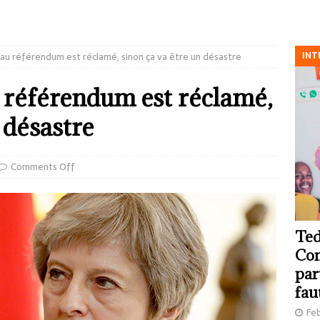
INT
eau référendum est réclamé, sinon ça va être un désastre
 référendum est réclamé,
 désastre
Comments Off
Ted
Com
par
fau
Feb