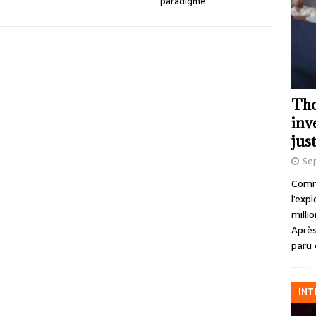
paradigme
Tho
inv
just
Se
Comme
l’exp
milli
Après
paru 
INT