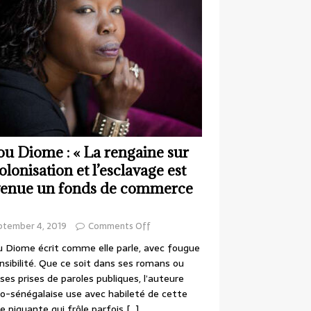
ou Diome : « La rengaine sur
colonisation et l’esclavage est
enue un fonds de commerce
ptember 4, 2019
Comments Off
 Diome écrit comme elle parle, avec fougue
nsibilité. Que ce soit dans ses romans ou
ses prises de paroles publiques, l’auteure
o-sénégalaise use avec habileté de cette
e piquante qui frôle parfois
[…]