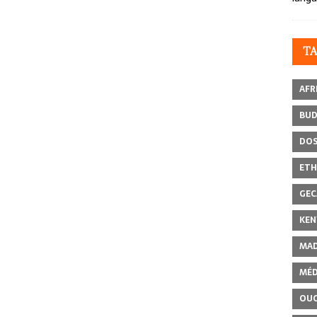
T
AFR
BU
DOS
ETH
GEC
KEN
MAD
MÉD
OU