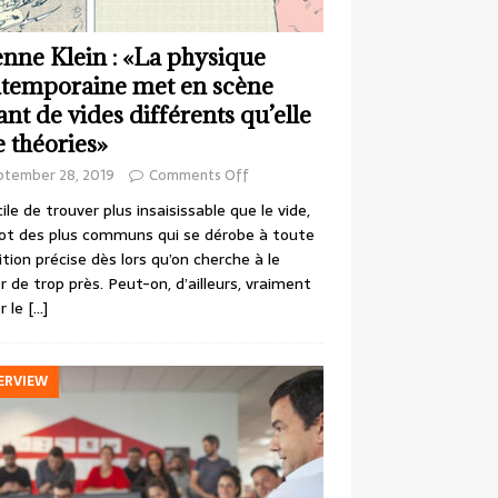
enne Klein : «La physique
temporaine met en scène
ant de vides différents qu’elle
e théories»
ptember 28, 2019
Comments Off
cile de trouver plus insaisissable que le vide,
ot des plus communs qui se dérobe à toute
ition précise dès lors qu’on cherche à le
r de trop près. Peut-on, d’ailleurs, vraiment
r le
[…]
ERVIEW