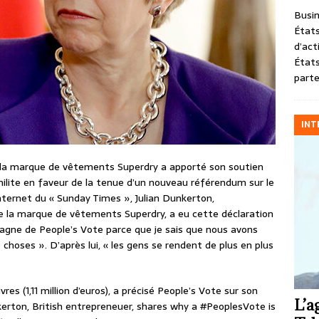
Busin
États
d’act
États
parte
INT
 la marque de vêtements Superdry a apporté son soutien
 milite en faveur de la tenue d’un nouveau référendum sur le
internet du « Sunday Times », Julian Dunkerton,
e la marque de vêtements Superdry, a eu cette déclaration
agne de People’s Vote parce que je sais que nous avons
choses ». D’après lui, « les gens se rendent de plus en plus
vres (1,11 million d’euros), a précisé People’s Vote sur son
L’a
rton, British entrepreneuer, shares why a #PeoplesVote is