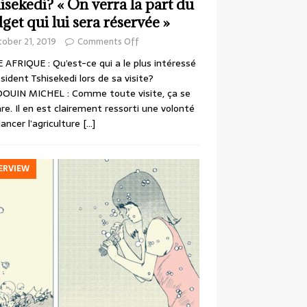
isekedi? « On verra la part du
get qui lui sera réservée »
ober 21, 2019
Comments Off
 AFRIQUE : Qu’est-ce qui a le plus intéressé
ésident Tshisekedi lors de sa visite?
OUIN MICHEL : Comme toute visite, ça se
re. Il en est clairement ressorti une volonté
lancer l’agriculture
[…]
ERVIEW