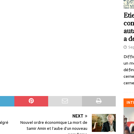
Eti
con
aut
a d
Se
Diffi
un m
défin
cerne
cerne
INT
NEXT
algré
Nouvel ordre économique La mort de
Samir Amin et l’aube d’un nouveau