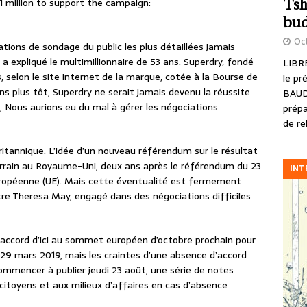
Tsh
 million to support the campaign:
bud
Oct
ations de sondage du public les plus détaillées jamais
a expliqué le multimillionnaire de 53 ans. Superdry, fondé
LIBRE
selon le site internet de la marque, cotée à la Bourse de
le pr
ans plus tôt, Superdry ne serait jamais devenu la réussite
BAUD
n, Nous aurions eu du mal à gérer les négociations
prépa
de re
ritannique. L’idée d’un nouveau référendum sur le résultat
errain au Royaume-Uni, deux ans après le référendum du 23
INT
 européenne (UE). Mais cette éventualité est fermement
tre Theresa May, engagé dans des négociations difficiles
 accord d’ici au sommet européen d’octobre prochain pour
 29 mars 2019, mais les craintes d’une absence d’accord
commencer à publier jeudi 23 août, une série de notes
citoyens et aux milieux d’affaires en cas d’absence