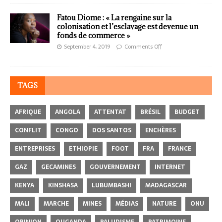
Fatou Diome : « La rengaine sur la
colonisation et l’esclavage est devenue un
fonds de commerce »
September 4, 2019
Comments Off
TAGS
AFRIQUE
ANGOLA
ATTENTAT
BRÉSIL
BUDGET
CONFLIT
CONGO
DOS SANTOS
ENCHÈRES
ENTREPRISES
ETHIOPIE
FOOT
FRA
FRANCE
GAZ
GECAMINES
GOUVERNEMENT
INTERNET
KENYA
KINSHASA
LUBUMBASHI
MADAGASCAR
MALI
MARCHE
MINES
MÉDIAS
NATURE
ONU