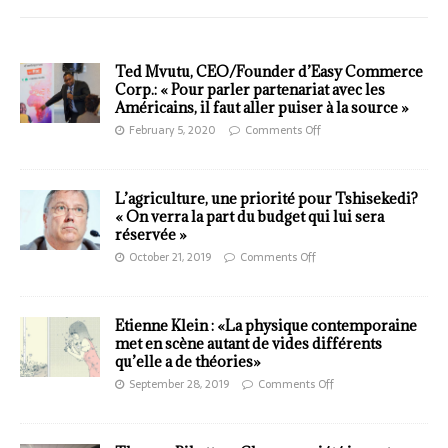
Ted Mvutu, CEO/Founder d’Easy Commerce
Corp.: « Pour parler partenariat avec les
Américains, il faut aller puiser à la source »
February 5, 2020
Comments Off
L’agriculture, une priorité pour Tshisekedi?
« On verra la part du budget qui lui sera
réservée »
October 21, 2019
Comments Off
Etienne Klein : «La physique contemporaine
met en scène autant de vides différents
qu’elle a de théories»
September 28, 2019
Comments Off