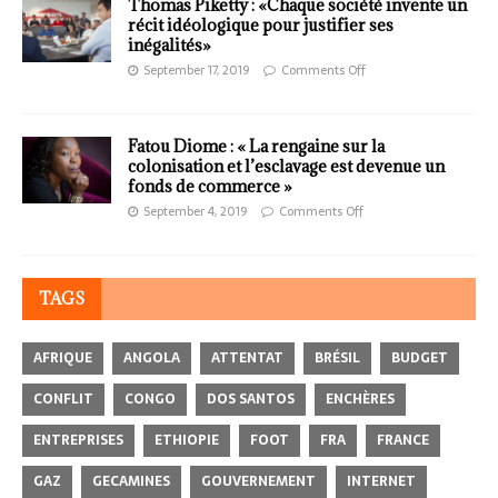
Thomas Piketty : «Chaque société invente un
récit idéologique pour justifier ses
inégalités»
September 17, 2019
Comments Off
Fatou Diome : « La rengaine sur la
colonisation et l’esclavage est devenue un
fonds de commerce »
September 4, 2019
Comments Off
TAGS
AFRIQUE
ANGOLA
ATTENTAT
BRÉSIL
BUDGET
CONFLIT
CONGO
DOS SANTOS
ENCHÈRES
ENTREPRISES
ETHIOPIE
FOOT
FRA
FRANCE
GAZ
GECAMINES
GOUVERNEMENT
INTERNET