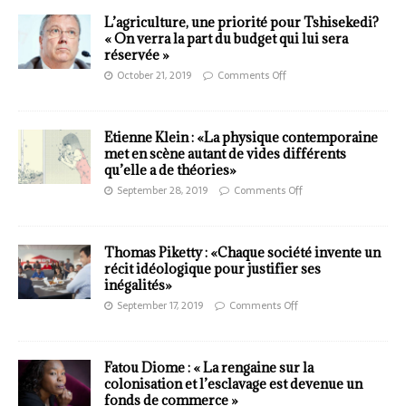
L’agriculture, une priorité pour Tshisekedi?
« On verra la part du budget qui lui sera
réservée »
October 21, 2019
Comments Off
Etienne Klein : «La physique contemporaine
met en scène autant de vides différents
qu’elle a de théories»
September 28, 2019
Comments Off
Thomas Piketty : «Chaque société invente un
récit idéologique pour justifier ses
inégalités»
September 17, 2019
Comments Off
Fatou Diome : « La rengaine sur la
colonisation et l’esclavage est devenue un
fonds de commerce »