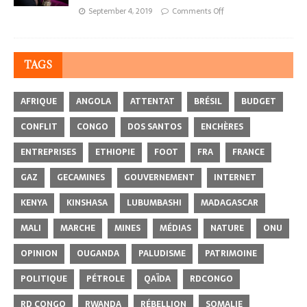
September 4, 2019
Comments Off
TAGS
AFRIQUE
ANGOLA
ATTENTAT
BRÉSIL
BUDGET
CONFLIT
CONGO
DOS SANTOS
ENCHÈRES
ENTREPRISES
ETHIOPIE
FOOT
FRA
FRANCE
GAZ
GECAMINES
GOUVERNEMENT
INTERNET
KENYA
KINSHASA
LUBUMBASHI
MADAGASCAR
MALI
MARCHE
MINES
MÉDIAS
NATURE
ONU
OPINION
OUGANDA
PALUDISME
PATRIMOINE
POLITIQUE
PÉTROLE
QAÏDA
RDCONGO
RD CONGO
RWANDA
RÉBELLION
SOMALIE