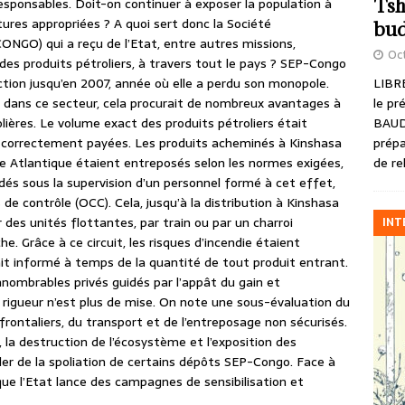
responsables. Doit-on continuer à exposer la population à
Tsh
ctures appropriées ? A quoi sert donc la Société
bud
ONGO) qui a reçu de l’Etat, entre autres missions,
Oct
n des produits pétroliers, à travers tout le pays ? SEP-Congo
ction jusqu’en 2007, année où elle a perdu son monopole.
LIBRE
dans ce secteur, cela procurait de nombreux avantages à
le pr
lières. Le volume exact des produits pétroliers était
BAUD
s correctement payées. Les produits acheminés à Kinshasa
prépa
ôte Atlantique étaient entreposés selon les normes exigées,
de re
dés sous la supervision d’un personnel formé à cet effet,
s de contrôle (OCC). Cela, jusqu’à la distribution à Kinshasa
 des unités flottantes, par train ou par un charroi
INT
. Grâce à ce circuit, les risques d’incendie étaient
tait informé à temps de la quantité de tout produit entrant.
d’innombrables privés guidés par l’appât du gain et
a rigueur n’est plus de mise. On note une sous-évaluation du
rontaliers, du transport et de l’entreposage non sécurisés.
, la destruction de l’écosystème et l’exposition des
er de la spoliation de certains dépôts SEP-Congo. Face à
que l’Etat lance des campagnes de sensibilisation et