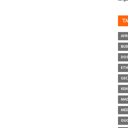
T
AFR
BU
DOS
ETH
GEC
KEN
MAD
MÉD
OU