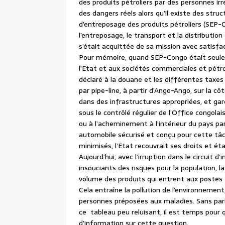
des produits pétroliers par des personnes ir
des dangers réels alors qu’il existe des stru
d’entreposage des produits pétroliers (SEP-C
l’entreposage, le transport et la distributio
s’était acquittée de sa mission avec satisfa
Pour mémoire, quand SEP-Congo était seule 
l’Etat et aux sociétés commerciales et pétro
déclaré à la douane et les différentes taxe
par pipe-line, à partir d’Ango-Ango, sur la c
dans des infrastructures appropriées, et gar
sous le contrôlé régulier de l’Office congolai
ou à l’acheminement à l’intérieur du pays par
automobile sécurisé et conçu pour cette tâche
minimisés, l’Etat recouvrait ses droits et é
Aujourd’hui, avec l’irruption dans le circuit 
insouciants des risques pour la population, l
volume des produits qui entrent aux postes f
Cela entraîne la pollution de l’environnement
personnes préposées aux maladies. Sans parl
ce tableau peu reluisant, il est temps pour 
d’information sur cette question.