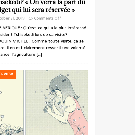
isekedi? « On verra la part du
get qui lui sera réservée »
ober 21, 2019
Comments Off
 AFRIQUE : Qu’est-ce qui a le plus intéressé
ésident Tshisekedi lors de sa visite?
OUIN MICHEL : Comme toute visite, ça se
re. Il en est clairement ressorti une volonté
lancer l’agriculture
[…]
ERVIEW