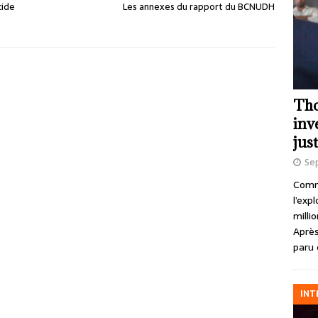
cide
Les annexes du rapport du BCNUDH
Tho
inv
just
Se
Comme
l’exp
milli
Après
paru 
INT