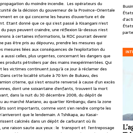
e propagation du moindre incendie. Les opérateurs du
Busin
tunité de la décision du gouverneur de la Province-Orientale
États
amment en ce qui concerne les heures d’ouverture et de
d’act
t. Etant donné que ce qui s’est passé à Kisangani n’est
États
 du pays peuvent craindre, une réflexion là-dessus n’est
parte
enons à certaines informations, la RDC pourrait devenir
r ne pas être pris au dépourvu, prendre les mesures qui
les mesures liées aux conséquences de l’exploitation du
INT
y a aussi celles, plus urgentes, concernant les dangers que
es produits pétroliers par des mains inexpérimentées. Qui
t les victimes continuent jusqu’à ce jour à réclamer des
 Dans cette localité située à 70 km de Bukavu, des
camion citerne, qui s’est ensuite renversé à cause d’un excès
sonnes, dont une soixantaine d’enfants, trouvent la mort
ravant, dans la nuit du 30 décembre 2008, du dépôt de
u au marché Mariano, au quartier Kimbangu, dans la zone
égâts sont importants, comme vont s’en rendre compte les
n’arriveront que le lendemain. A Tshikapa, au Kasai-
périssent calcinés dans un dépôt de carburant où ils
L’a
, une raison saute aux yeux : le transport et l’entreposage