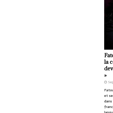
Fat
la 
dev
»
Se
Fatou
et se
dans 
franc
langu