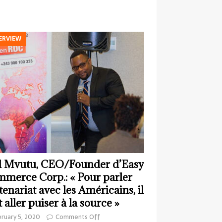
ERVIEW
 Mvutu, CEO/Founder d’Easy
merce Corp.: « Pour parler
tenariat avec les Américains, il
t aller puiser à la source »
ruary 5, 2020
Comments Off