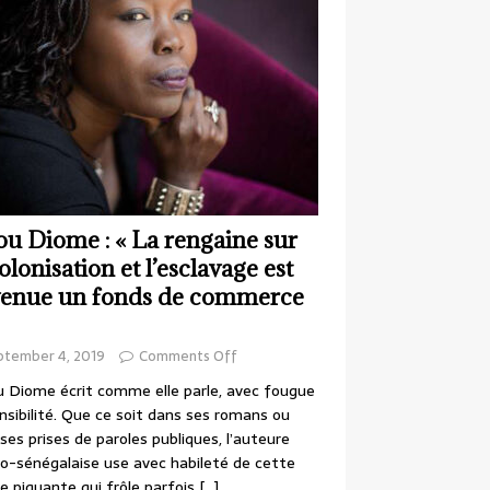
ou Diome : « La rengaine sur
colonisation et l’esclavage est
enue un fonds de commerce
ptember 4, 2019
Comments Off
 Diome écrit comme elle parle, avec fougue
nsibilité. Que ce soit dans ses romans ou
ses prises de paroles publiques, l’auteure
o-sénégalaise use avec habileté de cette
e piquante qui frôle parfois
[…]