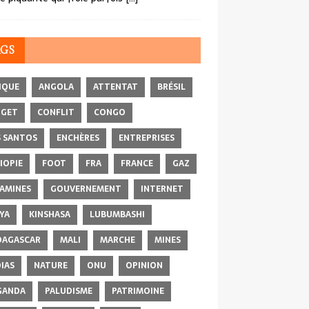
AGS
IQUE
ANGOLA
ATTENTAT
BRÉSIL
DGET
CONFLIT
CONGO
 SANTOS
ENCHÈRES
ENTREPRISES
IOPIE
FOOT
FRA
FRANCE
GAZ
AMINES
GOUVERNEMENT
INTERNET
YA
KINSHASA
LUBUMBASHI
AGASCAR
MALI
MARCHE
MINES
IAS
NATURE
ONU
OPINION
GANDA
PALUDISME
PATRIMOINE