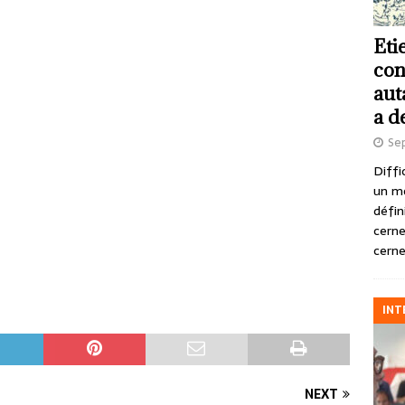
Eti
con
aut
a d
Se
Diffi
un m
défin
cerne
cerne
INT
NEXT