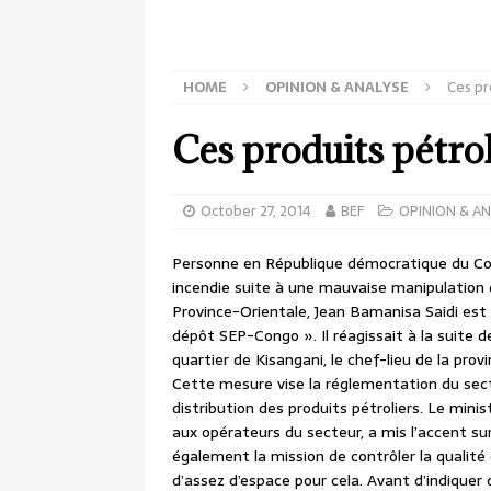
HOME
OPINION & ANALYSE
Ces pr
Ces produits pétro
October 27, 2014
BEF
OPINION & AN
Personne en République démocratique du Con
incendie suite à une mauvaise manipulation de
Province-Orientale, Jean Bamanisa Saidi est 
dépôt SEP-Congo ». Il réagissait à la suite d
quartier de Kisangani, le chef-lieu de la pro
Cette mesure vise la réglementation du secte
distribution des produits pétroliers. Le mini
aux opérateurs du secteur, a mis l’accent su
également la mission de contrôler la qualité
d’assez d’espace pour cela. Avant d’indiquer 