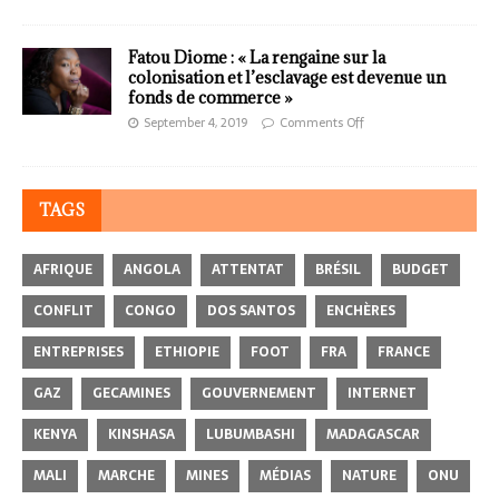
Fatou Diome : « La rengaine sur la
colonisation et l’esclavage est devenue un
fonds de commerce »
September 4, 2019
Comments Off
TAGS
AFRIQUE
ANGOLA
ATTENTAT
BRÉSIL
BUDGET
CONFLIT
CONGO
DOS SANTOS
ENCHÈRES
ENTREPRISES
ETHIOPIE
FOOT
FRA
FRANCE
GAZ
GECAMINES
GOUVERNEMENT
INTERNET
KENYA
KINSHASA
LUBUMBASHI
MADAGASCAR
MALI
MARCHE
MINES
MÉDIAS
NATURE
ONU