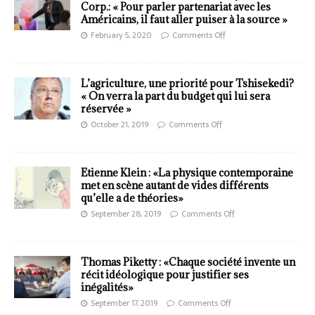
Corp.: « Pour parler partenariat avec les
Américains, il faut aller puiser à la source »
February 5, 2020
Comments Off
L’agriculture, une priorité pour Tshisekedi?
« On verra la part du budget qui lui sera
réservée »
October 21, 2019
Comments Off
Etienne Klein : «La physique contemporaine
met en scène autant de vides différents
qu’elle a de théories»
September 28, 2019
Comments Off
Thomas Piketty : «Chaque société invente un
récit idéologique pour justifier ses
inégalités»
September 17, 2019
Comments Off