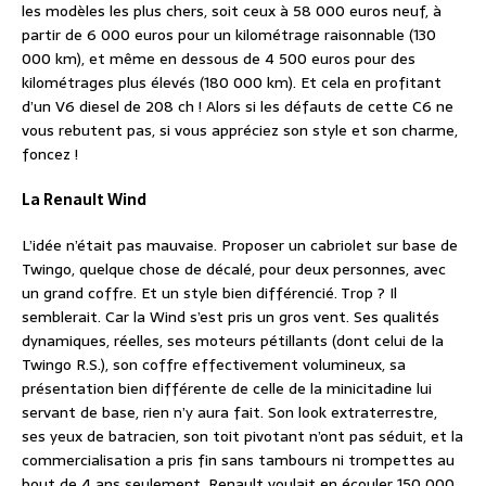
les modèles les plus chers, soit ceux à 58 000 euros neuf, à
partir de 6 000 euros pour un kilométrage raisonnable (130
000 km), et même en dessous de 4 500 euros pour des
kilométrages plus élevés (180 000 km). Et cela en profitant
d’un V6 diesel de 208 ch ! Alors si les défauts de cette C6 ne
vous rebutent pas, si vous appréciez son style et son charme,
foncez !
La Renault Wind
L’idée n’était pas mauvaise. Proposer un cabriolet sur base de
Twingo, quelque chose de décalé, pour deux personnes, avec
un grand coffre. Et un style bien différencié. Trop ? Il
semblerait. Car la Wind s’est pris un gros vent. Ses qualités
dynamiques, réelles, ses moteurs pétillants (dont celui de la
Twingo R.S.), son coffre effectivement volumineux, sa
présentation bien différente de celle de la minicitadine lui
servant de base, rien n’y aura fait. Son look extraterrestre,
ses yeux de batracien, son toit pivotant n’ont pas séduit, et la
commercialisation a pris fin sans tambours ni trompettes au
bout de 4 ans seulement. Renault voulait en écouler 150 000