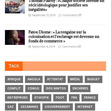
Thomas Piketty : «Chaque société invente un
récit idéologique pour justifier ses
inégalités»
September 17, 2019
Comments Off
Fatou Diome : « La rengaine sur la
colonisation et l’esclavage est devenue un
fonds de commerce »
September 4, 2019
Comments Off
TAGS
AFRIQUE
ANGOLA
ATTENTAT
BRÉSIL
BUDGET
CONFLIT
CONGO
DOS SANTOS
ENCHÈRES
ENTREPRISES
ETHIOPIE
FOOT
FRA
FRANCE
GAZ
GECAMINES
GOUVERNEMENT
INTERNET