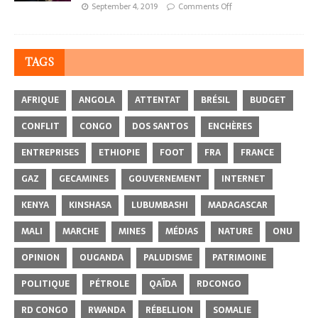
September 4, 2019
Comments Off
TAGS
AFRIQUE
ANGOLA
ATTENTAT
BRÉSIL
BUDGET
CONFLIT
CONGO
DOS SANTOS
ENCHÈRES
ENTREPRISES
ETHIOPIE
FOOT
FRA
FRANCE
GAZ
GECAMINES
GOUVERNEMENT
INTERNET
KENYA
KINSHASA
LUBUMBASHI
MADAGASCAR
MALI
MARCHE
MINES
MÉDIAS
NATURE
ONU
OPINION
OUGANDA
PALUDISME
PATRIMOINE
POLITIQUE
PÉTROLE
QAÏDA
RDCONGO
RD CONGO
RWANDA
RÉBELLION
SOMALIE