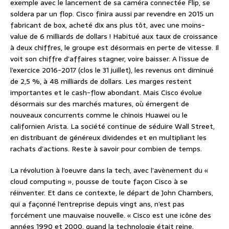
exemple avec le lancement de sa caméra connectée Flip, se
soldera par un flop. Cisco finira aussi par revendre en 2015 un
fabricant de box, acheté dix ans plus tôt, avec une moins-
value de 6 milliards de dollars ! Habitué aux taux de croissance
à deux chiffres, le groupe est désormais en perte de vitesse. Il
voit son chiffre d’affaires stagner, voire baisser. A l’issue de
l’exercice 2016-2017 (clos le 31 juillet), les revenus ont diminué
de 2,5 %, à 48 milliards de dollars. Les marges restent
importantes et le cash-flow abondant. Mais Cisco évolue
désormais sur des marchés matures, où émergent de
nouveaux concurrents comme le chinois Huawei ou le
californien Arista. La société continue de séduire Wall Street,
en distribuant de généreux dividendes et en multipliant les
rachats d’actions. Reste à savoir pour combien de temps.
La révolution à l’oeuvre dans la tech, avec l’avènement du «
cloud computing », pousse de toute façon Cisco à se
réinventer. Et dans ce contexte, le départ de John Chambers,
qui a façonné l’entreprise depuis vingt ans, n’est pas
forcément une mauvaise nouvelle. « Cisco est une icône des
années 1990 et 2000, quand la technologie était reine.