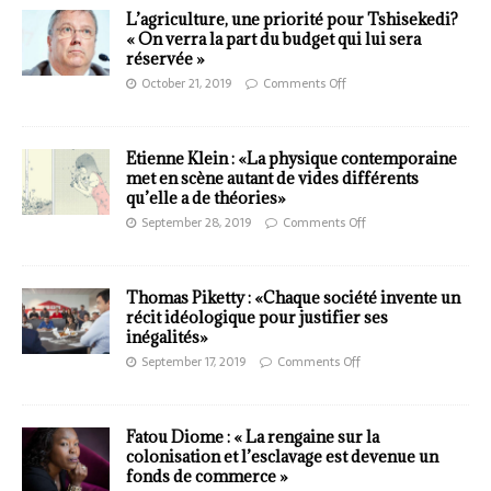
L’agriculture, une priorité pour Tshisekedi?
« On verra la part du budget qui lui sera
réservée »
October 21, 2019
Comments Off
Etienne Klein : «La physique contemporaine
met en scène autant de vides différents
qu’elle a de théories»
September 28, 2019
Comments Off
Thomas Piketty : «Chaque société invente un
récit idéologique pour justifier ses
inégalités»
September 17, 2019
Comments Off
Fatou Diome : « La rengaine sur la
colonisation et l’esclavage est devenue un
fonds de commerce »