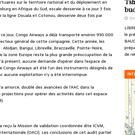
Tsh
tuaires sur le territoire national et du déploiement en
urg en Afrique du Sud, escale desservie à ce jour 3 fois
bud
 la ligne Douala et Cotonou, desservie deux fois par
Oct
LIBRE
le pr
 ce jour, Congo Airways a déjà transporté environ 930 000
BAUD
irecteur général de cette compagnie. Cette année, les
prépa
 Abidjan, Bangui, Libreville, Brazzaville, Pointe-Noire,
de re
e la zone Europe reste la plus grande préoccupation de la
u’à présent, aucune demande d’opérer dans l’espace de
ue Congo Airways ait été l’un des instruments désignés de
INT
c aucune exploitation n’y a été interrompue.
ra amorcé, doublé des avancées de l’AAC dans la
s projections pour opérer des activités dans cet espace
).
e a reçu la Mission de validation coordonnée dite ICVM,
internationale (OACI). Les conclusions de cet audit partiel