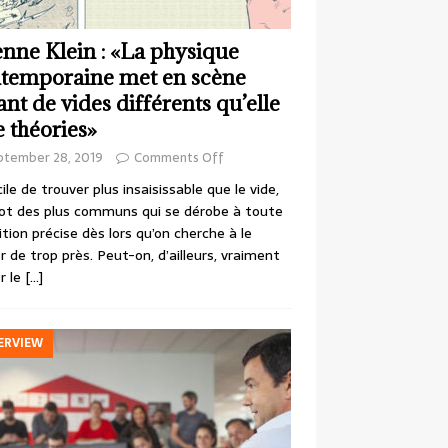
enne Klein : «La physique
temporaine met en scène
ant de vides différents qu’elle
e théories»
ptember 28, 2019
Comments Off
cile de trouver plus insaisissable que le vide,
ot des plus communs qui se dérobe à toute
ition précise dès lors qu’on cherche à le
r de trop près. Peut-on, d’ailleurs, vraiment
r le
[…]
ERVIEW