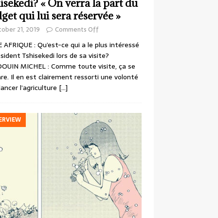
isekedi? « On verra la part du
get qui lui sera réservée »
ober 21, 2019
Comments Off
 AFRIQUE : Qu’est-ce qui a le plus intéressé
ésident Tshisekedi lors de sa visite?
OUIN MICHEL : Comme toute visite, ça se
re. Il en est clairement ressorti une volonté
lancer l’agriculture
[…]
ERVIEW