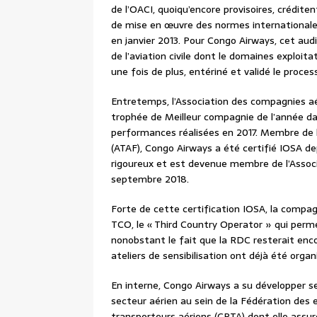
de l’OACI, quoiqu’encore provisoires, crédit
de mise en œuvre des normes internationales
en janvier 2013. Pour Congo Airways, cet aud
de l’aviation civile dont le domaines exploit
une fois de plus, entériné et validé le proce
Entretemps, l’Association des compagnies aé
trophée de Meilleur compagnie de l’année dan
performances réalisées en 2017. Membre de 
(ATAF), Congo Airways a été certifié IOSA dep
rigoureux et est devenue membre de l’Associa
septembre 2018.
Forte de cette certification IOSA, la comp
TCO, le « Third Country Operator » qui perme
nonobstant le fait que la RDC resterait encor
ateliers de sensibilisation ont déjà été organ
En interne, Congo Airways a su développer s
secteur aérien au sein de la Fédération des
transporteurs aériens (CPTA) dont elle assur