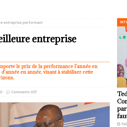
INT
re entreprise performant
lleure entreprise
porte le prix de la performance l’année en
d’année en année, visant à stabiliser cette
rizons.
FO
Comments Off
Ted
Com
par
fau
Feb