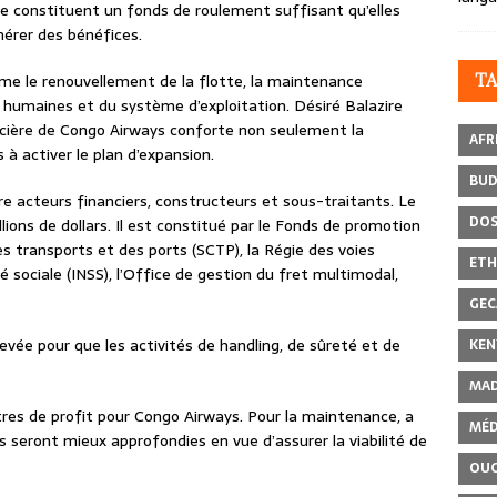
e constituent un fonds de roulement suffisant qu’elles
érer des bénéfices.
e le renouvellement de la flotte, la maintenance
T
humaines et du système d’exploitation. Désiré Balazire
ancière de Congo Airways conforte non seulement la
AFR
s à activer le plan d’expansion.
BU
re acteurs financiers, constructeurs et sous-traitants. Le
DOS
lions de dollars. Il est constitué par le Fonds de promotion
des transports et des ports (SCTP), la Régie des voies
ETH
té sociale (INSS), l’Office de gestion du fret multimodal,
GEC
 levée pour que les activités de handling, de sûreté et de
KEN
MAD
entres de profit pour Congo Airways. Pour la maintenance, a
MÉD
es seront mieux approfondies en vue d’assurer la viabilité de
OU