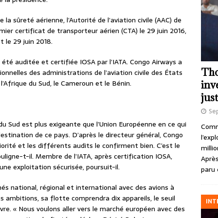
 la sûreté aérienne, l’Autorité de l’aviation civile (AAC) de
ier certificat de transporteur aérien (CTA) le 29 juin 2016,
et le 29 juin 2018.
été auditée et certifiée IOSA par l’IATA. Congo Airways a
Tho
onnelles des administrations de l’aviation civile des États
l’Afrique du Sud, le Cameroun et le Bénin.
inv
just
Se
 du Sud est plus exigeante que l’Union Européenne en ce qui
Comme
stination de ce pays. D’après le directeur général, Congo
l’exp
orité et les différents audits le confirment bien. C’est le
milli
uligne-t-il. Membre de l’IATA, après certification IOSA,
Après
ne exploitation sécurisée, poursuit-il.
paru 
hés national, régional et international avec des avions à
s ambitions, sa flotte comprendra dix appareils, le seuil
INT
vre. « Nous voulons aller vers le marché européen avec des