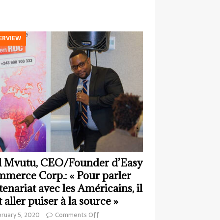
ERVIEW
 Mvutu, CEO/Founder d’Easy
merce Corp.: « Pour parler
tenariat avec les Américains, il
t aller puiser à la source »
ruary 5, 2020
Comments Off