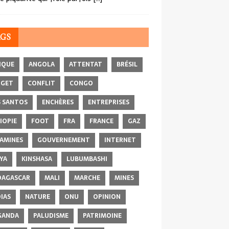
AGS
IQUE
ANGOLA
ATTENTAT
BRÉSIL
DGET
CONFLIT
CONGO
 SANTOS
ENCHÈRES
ENTREPRISES
IOPIE
FOOT
FRA
FRANCE
GAZ
AMINES
GOUVERNEMENT
INTERNET
YA
KINSHASA
LUBUMBASHI
AGASCAR
MALI
MARCHE
MINES
IAS
NATURE
ONU
OPINION
GANDA
PALUDISME
PATRIMOINE