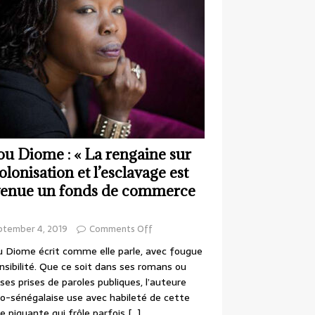
ou Diome : « La rengaine sur
colonisation et l’esclavage est
enue un fonds de commerce
ptember 4, 2019
Comments Off
 Diome écrit comme elle parle, avec fougue
nsibilité. Que ce soit dans ses romans ou
ses prises de paroles publiques, l’auteure
o-sénégalaise use avec habileté de cette
e piquante qui frôle parfois
[…]