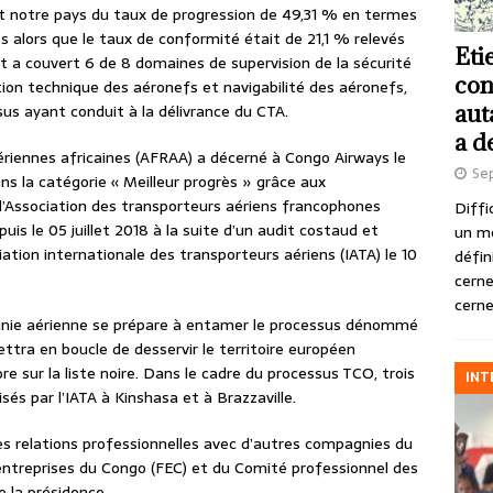
ent notre pays du taux de progression de 49,31 % en termes
 alors que le taux de conformité était de 21,1 % relevés
Eti
it a couvert 6 de 8 domaines de supervision de la sécurité
con
ation technique des aéronefs et navigabilité des aéronefs,
aut
ssus ayant conduit à la délivrance du CTA.
a d
riennes africaines (AFRAA) a décerné à Congo Airways le
Se
s la catégorie « Meilleur progrès » grâce aux
l’Association des transporteurs aériens francophones
Diffi
uis le 05 juillet 2018 à la suite d’un audit costaud et
un m
tion internationale des transporteurs aériens (IATA) le 10
défin
cerne
cerne
agnie aérienne se prépare à entamer le processus dénommé
ttra en boucle de desservir le territoire européen
e sur la liste noire. Dans le cadre du processus TCO, trois
INT
isés par l’IATA à Kinshasa et à Brazzaville.
es relations professionnelles avec d’autres compagnies du
 entreprises du Congo (FEC) et du Comité professionnel des
e la présidence.