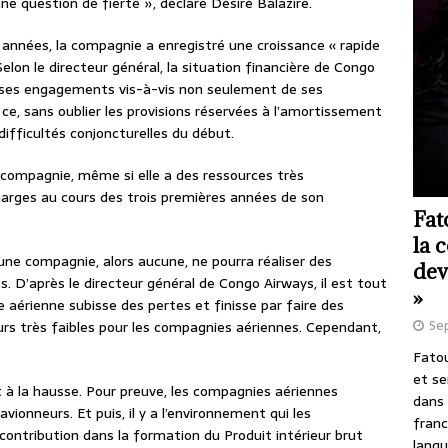
une question de fierté », déclare Désiré Balazire.
 années, la compagnie a enregistré une croissance « rapide
 Selon le directeur général, la situation financière de Congo
de ses engagements vis-à-vis non seulement de ses
 ce, sans oublier les provisions réservées à l’amortissement
difficultés conjoncturelles du début.
ne compagnie, même si elle a des ressources très
marges au cours des trois premières années de son
Fat
la 
une compagnie, alors aucune, ne pourra réaliser des
dev
. D’après le directeur général de Congo Airways, il est tout
»
 aérienne subisse des pertes et finisse par faire des
Se
urs très faibles pour les compagnies aériennes. Cependant,
.
Fatou
et se
st à la hausse. Pour preuve, les compagnies aériennes
dans 
onneurs. Et puis, il y a l’environnement qui les
franc
ontribution dans la formation du Produit intérieur brut
langu