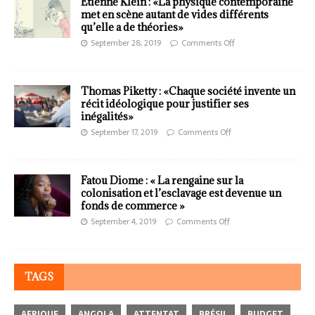
Etienne Klein : «La physique contemporaine
met en scène autant de vides différents
qu’elle a de théories»
September 28, 2019
Comments Off
Thomas Piketty : «Chaque société invente un
récit idéologique pour justifier ses
inégalités»
September 17, 2019
Comments Off
Fatou Diome : « La rengaine sur la
colonisation et l’esclavage est devenue un
fonds de commerce »
September 4, 2019
Comments Off
TAGS
AFRIQUE
ANGOLA
ATTENTAT
BRÉSIL
BUDGET