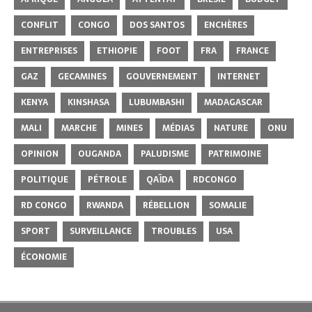
CONFLIT
CONGO
DOS SANTOS
ENCHÈRES
ENTREPRISES
ETHIOPIE
FOOT
FRA
FRANCE
GAZ
GECAMINES
GOUVERNEMENT
INTERNET
KENYA
KINSHASA
LUBUMBASHI
MADAGASCAR
MALI
MARCHE
MINES
MÉDIAS
NATURE
ONU
OPINION
OUGANDA
PALUDISME
PATRIMOINE
POLITIQUE
PÉTROLE
QAÏDA
RDCONGO
RD CONGO
RWANDA
RÉBELLION
SOMALIE
SPORT
SURVEILLANCE
TROUBLES
USA
ÉCONOMIE