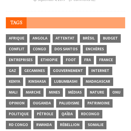
TAGS
AFRIQUE
ANGOLA
ATTENTAT
BRÉSIL
BUDGET
CONFLIT
CONGO
DOS SANTOS
ENCHÈRES
ENTREPRISES
ETHIOPIE
FOOT
FRA
FRANCE
GAZ
GECAMINES
GOUVERNEMENT
INTERNET
KENYA
KINSHASA
LUBUMBASHI
MADAGASCAR
MALI
MARCHE
MINES
MÉDIAS
NATURE
ONU
OPINION
OUGANDA
PALUDISME
PATRIMOINE
POLITIQUE
PÉTROLE
QAÏDA
RDCONGO
RD CONGO
RWANDA
RÉBELLION
SOMALIE