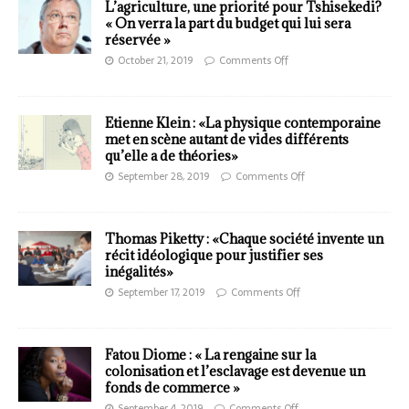
L’agriculture, une priorité pour Tshisekedi?
« On verra la part du budget qui lui sera
réservée »
October 21, 2019
Comments Off
Etienne Klein : «La physique contemporaine
met en scène autant de vides différents
qu’elle a de théories»
September 28, 2019
Comments Off
Thomas Piketty : «Chaque société invente un
récit idéologique pour justifier ses
inégalités»
September 17, 2019
Comments Off
Fatou Diome : « La rengaine sur la
colonisation et l’esclavage est devenue un
fonds de commerce »
September 4, 2019
Comments Off