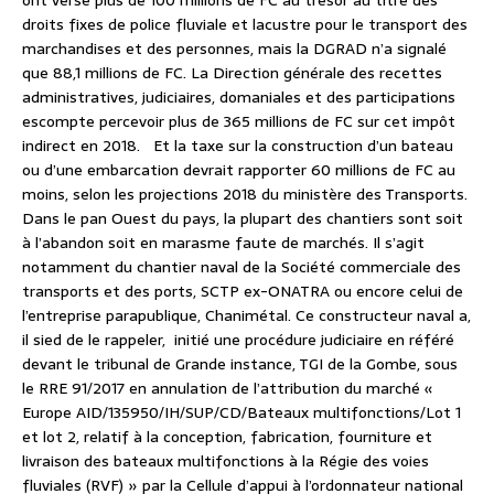
ont versé plus de 100 millions de FC au trésor au titre des
droits fixes de police fluviale et lacustre pour le transport des
marchandises et des personnes, mais la DGRAD n’a signalé
que 88,1 millions de FC. La Direction générale des recettes
administratives, judiciaires, domaniales et des participations
escompte percevoir plus de 365 millions de FC sur cet impôt
indirect en 2018.
Et la taxe sur la construction d’un bateau
ou d’une embarcation devrait rapporter 60 millions de FC au
moins, selon les projections 2018 du ministère des Transports.
Dans le pan Ouest du pays, la plupart des chantiers sont soit
à l’abandon soit en marasme faute de marchés. Il s’agit
notamment du chantier naval de la Société commerciale des
transports et des ports, SCTP ex-ONATRA ou encore celui de
l’entreprise parapublique, Chanimétal. Ce constructeur naval a,
il sied de le rappeler,
initié une procédure judiciaire en référé
devant le tribunal de Grande instance, TGI de la Gombe, sous
le RRE 91/2017 en annulation de l’attribution du marché «
Europe AID/135950/IH/SUP/CD/Bateaux multifonctions/Lot 1
et lot 2, relatif à la conception, fabrication, fourniture et
livraison des bateaux multifonctions à la Régie des voies
fluviales (RVF) » par la Cellule d’appui à l’ordonnateur national