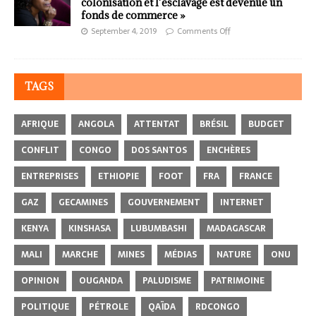
colonisation et l’esclavage est devenue un
fonds de commerce »
September 4, 2019
Comments Off
TAGS
AFRIQUE
ANGOLA
ATTENTAT
BRÉSIL
BUDGET
CONFLIT
CONGO
DOS SANTOS
ENCHÈRES
ENTREPRISES
ETHIOPIE
FOOT
FRA
FRANCE
GAZ
GECAMINES
GOUVERNEMENT
INTERNET
KENYA
KINSHASA
LUBUMBASHI
MADAGASCAR
MALI
MARCHE
MINES
MÉDIAS
NATURE
ONU
OPINION
OUGANDA
PALUDISME
PATRIMOINE
POLITIQUE
PÉTROLE
QAÏDA
RDCONGO