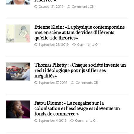
October 21, 2019
Comments Off
Etienne Klein : «La physique contemporaine
met en scène autant de vides différents
qu’elle a de théories»
September 28, 2019
Comments Off
Thomas Piketty : «Chaque société invente un
récit idéologique pour justifier ses
inégalités»
September 17, 2019
Comments Off
Fatou Diome : « La rengaine sur la
colonisation et l’esclavage est devenue un
fonds de commerce »
September 4, 2019
Comments Off