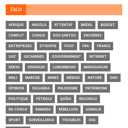
TAGS
AFRIQUE
ANGOLA
ATTENTAT
BRÉSIL
BUDGET
CONFLIT
CONGO
DOS SANTOS
ENCHÈRES
ENTREPRISES
ETHIOPIE
FOOT
FRA
FRANCE
GAZ
GECAMINES
GOUVERNEMENT
INTERNET
KENYA
KINSHASA
LUBUMBASHI
MADAGASCAR
MALI
MARCHE
MINES
MÉDIAS
NATURE
ONU
OPINION
OUGANDA
PALUDISME
PATRIMOINE
POLITIQUE
PÉTROLE
QAÏDA
RDCONGO
RD CONGO
RWANDA
RÉBELLION
SOMALIE
SPORT
SURVEILLANCE
TROUBLES
USA