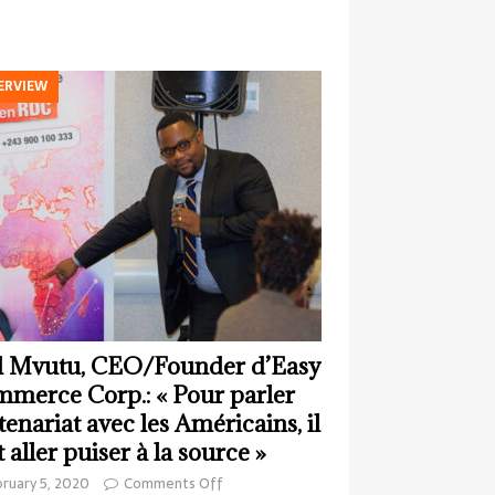
ERVIEW
 Mvutu, CEO/Founder d’Easy
merce Corp.: « Pour parler
tenariat avec les Américains, il
t aller puiser à la source »
ruary 5, 2020
Comments Off