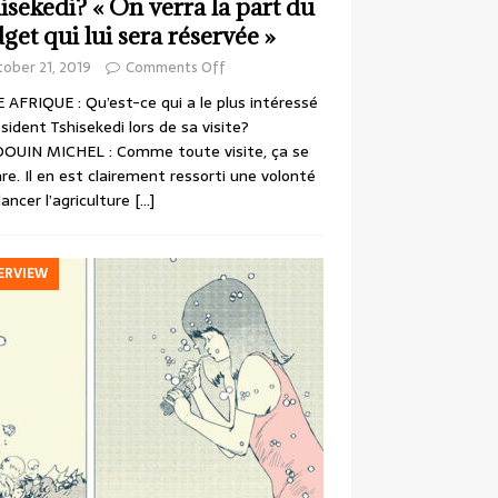
isekedi? « On verra la part du
get qui lui sera réservée »
ober 21, 2019
Comments Off
 AFRIQUE : Qu’est-ce qui a le plus intéressé
ésident Tshisekedi lors de sa visite?
OUIN MICHEL : Comme toute visite, ça se
re. Il en est clairement ressorti une volonté
lancer l’agriculture
[…]
ERVIEW