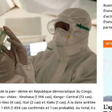
Busin
États
d’act
États
parte
INT
 de la pan- démie en République démocratique du Congo,
ou- chées : Kinshasa (1 356 cas), Kongo- Central (72 cas),
ivu (4 cas), Ituri (2 cas) et Kwilu (1 cas). À la date arrêtée
L’a
1 455 (1 454 cas confirmés et 1 cas probable). Au total, il y