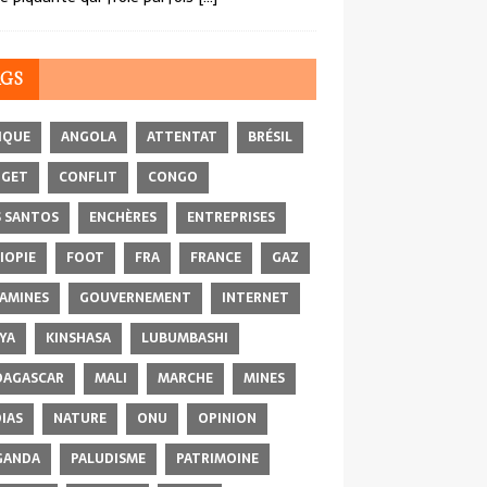
AGS
IQUE
ANGOLA
ATTENTAT
BRÉSIL
DGET
CONFLIT
CONGO
 SANTOS
ENCHÈRES
ENTREPRISES
IOPIE
FOOT
FRA
FRANCE
GAZ
AMINES
GOUVERNEMENT
INTERNET
YA
KINSHASA
LUBUMBASHI
AGASCAR
MALI
MARCHE
MINES
IAS
NATURE
ONU
OPINION
GANDA
PALUDISME
PATRIMOINE