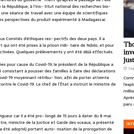
 la République, à l’Ins- titut national des recherches bio-
 une séance de travail avec une équipe de scientifiques
les perspectives du produit expérimenté à Madagascar.
aux Comités d’éthiques res- pectifs des deux pays. Il a
Tho
ui ont été prises à la prison mili- taire de Ndolo, et pour
inv
 activées. Quelques prélèvements y ont été déjà effectués.
just
es pour cause du Covid-19, le président de la République a
Se
é consistant à pousser des familles à faire des déclarations
id-19 moyennant rétribu- tion, afin de porter atteinte
Comme
tre le Covid-19. Le chef de l’État a instruit le ministre de
l’exp
milli
Après
paru 
igueur car il a été pro- longé de 15 jours à dater du 8 mai.
tre, ministre de la Justice et Garde des sceaux, a présenté
INT
i a été adopté) portant auto- risation de la prorogation de