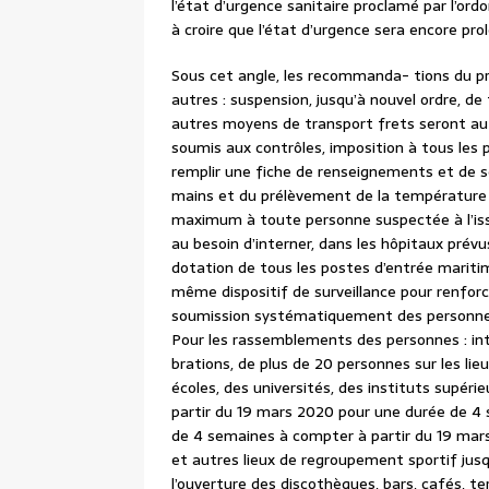
l’état d’urgence sanitaire proclamé par l’or
à croire que l’état d’urgence sera encore pro
Sous cet angle, les recommanda- tions du pré
autres : suspension, jusqu’à nouvel ordre, de 
autres moyens de transport frets seront auto
soumis aux contrôles, imposition à tous les p
remplir une fiche de renseignements et de se
mains et du prélèvement de la température ;
maximum à toute personne suspectée à l’is
au besoin d’interner, dans les hôpitaux prévu
dotation de tous les postes d’entrée maritime
même dispositif de surveillance pour renforc
soumission systématiquement des personnes 
Pour les rassemblements des personnes : int
brations, de plus de 20 personnes sur les lie
écoles, des universités, des instituts supérieu
partir du 19 mars 2020 pour une durée de 4 
de 4 semaines à compter à partir du 19 mars
et autres lieux de regroupement sportif jusqu
l’ouverture des discothèques, bars, cafés, ter