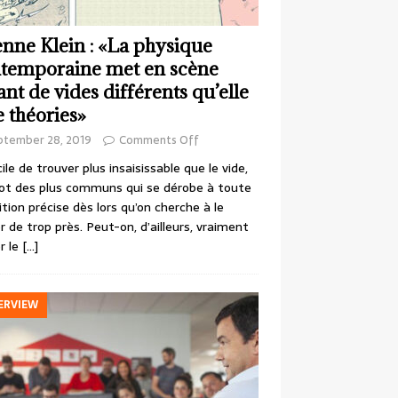
enne Klein : «La physique
temporaine met en scène
ant de vides différents qu’elle
e théories»
ptember 28, 2019
Comments Off
cile de trouver plus insaisissable que le vide,
ot des plus communs qui se dérobe à toute
ition précise dès lors qu’on cherche à le
r de trop près. Peut-on, d’ailleurs, vraiment
r le
[…]
ERVIEW