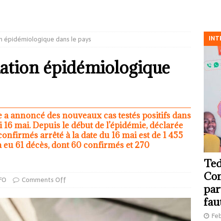
INT
on épidémiologique dans le pays
tuation épidémiologique
te a annoncé des nouveaux cas testés positifs dans
 16 mai. Depuis le début de l’épidémie, déclarée
confirmés arrêté à la date du 16 mai est de 1 455
y a eu 61 décès, dont 60 confirmés et 270
Ted
Com
FO
Comments Off
par
fau
Feb