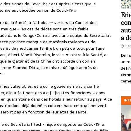
c des signes de Covid-19, c’est après le test que le
ersonne est décédée ou non de Covid-19 ».
Eti
con
e de la Santé, a fait obser- ver lors du Conseil des
 mai que « les cas de décès sont en très faible
aut
tuée dans le Kongo-Central avec une équipe du Secrétariat
a d
 cette province manque de matériels roulants et de
Se
és et de médicaments. Bref, un peu de tout pour faire
art, Albert Mpeti Biyombo, le vice-ministre à la Santé, a
Diffi
s que le Qatar et de la Chine ont accordé un don en
un m
 Irène Esambo Diata, la ministre délégué auprès du
défin
r-
cerne
cerne
nnes vulnérables, et à qui le gouvernement a confié
er, elle a fait part des « dif- ficultés financières » dans
en quarantaine dans des hôtels à leur retour au pays. À ce
INT
s instructions déjà données concer- nant ceux qui peuvent
e seront pas en fonction de leur état de santé.
du Secrétariat tech- nique de riposte au Covid-19, a,
 membres du gouverne- ment qu’après le passage de Félix