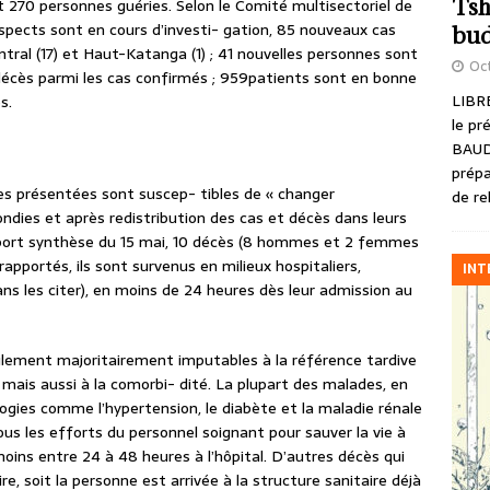
Tsh
t 270 personnes guéries. Selon le Comité multisectoriel de
spects sont en cours d’investi- gation, 85 nouveaux cas
bud
tral (17) et Haut-Katanga (1) ; 41 nouvelles personnes sont
Oct
 décès parmi les cas confirmés ; 959patients sont en bonne
LIBRE
s.
le pr
BAUD
prépa
es présentées sont suscep- tibles de « changer
de re
ndies et après redistribution des cas et décès dans leurs
pport synthèse du 15 mai, 10 décès (8 hommes et 2 femmes
rapportés, ils sont survenus en milieux hospitaliers,
INT
 les citer), en moins de 24 heures dès leur admission au
eulement majoritairement imputables à la référence tardive
 mais aussi à la comorbi- dité. La plupart des malades, en
ogies comme l’hypertension, le diabète et la maladie rénale
ous les efforts du personnel soignant pour sauver la vie à
 moins entre 24 à 48 heures à l’hôpital. D’autres décès qui
, soit la personne est arrivée à la structure sanitaire déjà