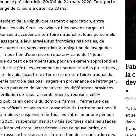
donnance présidentielle 20/014 du 24 mars 2020. Tout porte
longé de 15 jours à dater du 23 mai.
sident de la République restent d’application, entre
tous les vols. Seuls les avions et les navires cargos et
risés à accéder au territoire national et leurs personnels
assagers, à leur arrivée aux frontières nationales, de
 soumettre, sans exception, à l’obligation de lavage des
 imposition d’une mise en quaran- taine de 14 jours
sue du test de température, pour un examen approfondi et
Fat
s à cet effet, les personnes qui seront testées po- sitives ;
la 
, fluviale, lacustre et terrestre du territoire national du
er le contrôle des pas- sagers en provenance de l’étranger ;
dev
en partance de Kinshasa vers les différentes provinces.
»
erdiction de tous rassemblements, réunions, célé-
Se
ux publics en dehors du domicile familial ; fermeture des
rs officiels et privés sur l’ensemble du territoire national à
Fatou
semaines ; suspension de tous les cultes pour une période
et se
 2020 ; suspension des activités sportives dans les stades
dans 
’à nouvel ordre ; interdiction, jusqu’à nouvel ordre, de
franc
- rasses et restaurants ; interdiction de l’organisation des
langu