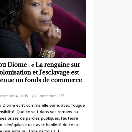
ou Diome : « La rengaine sur
colonisation et l’esclavage est
enue un fonds de commerce
ptember 4, 2019
Comments Off
 Diome écrit comme elle parle, avec fougue
nsibilité. Que ce soit dans ses romans ou
ses prises de paroles publiques, l’auteure
o-sénégalaise use avec habileté de cette
e piquante qui frôle parfois
[…]