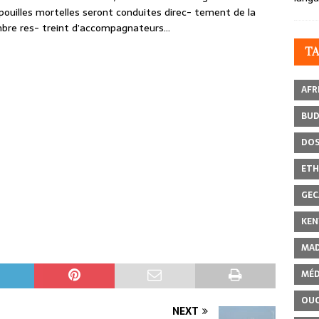
dépouilles mortelles seront conduites direc- tement de la
mbre res- treint d’accompagnateurs…
T
AFR
BU
DOS
ETH
GEC
KEN
MAD
MÉD
OU
NEXT