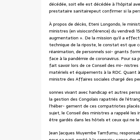
décédée, soit elle est décédée à l’hôpital ave
prestataire sanitairepeut confirmer si la p
À propos de décès, Eteni Longondo, le ministr
ministres (en visioconférence) du vendredi 15
augmentation ». De la mission qu’il a effec
technique de la riposte, le constat est que
réanimation, de personnels soi- gnants form
face à la pandémie de coronavirus. Pour sa p
fait savoir lors de ce Conseil des mi- nistre
matériels et équipements à la RDC. Quant à
ministre des Affaires sociales chargé des pe
sonnes vivant avec handicap et autres perso
la gestion des Congolais rapatriés de l’étrang
l’héber- gement de ces compatriotes placés 
sujet, le Conseil des ministres a rappelé le
être gardés dans les hôtels et ceux qui ne l
Jean Jacques Muyembe Tamfumu, responsable 
pour sa part, porté à la connais- sance des